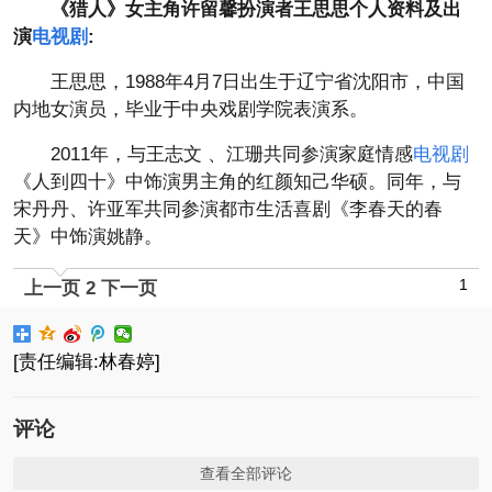
《猎人》女主角许留馨扮演者王思思个人资料及出
演
电视剧
:
王思思，1988年4月7日出生于辽宁省沈阳市，中国
内地女演员，毕业于中央戏剧学院表演系。
2011年，与王志文 、江珊共同参演家庭情感
电视剧
《人到四十》中饰演男主角的红颜知己华硕。同年，与
宋丹丹、许亚军共同参演都市生活喜剧《李春天的春
天》中饰演姚静。
1
上一页
2
下一页
[责任编辑:林春婷]
评论
查看全部评论