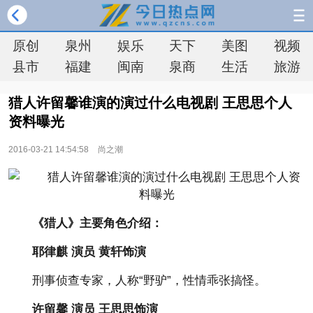
原创
泉州
娱乐
天下
美图
视频
县市
福建
闽南
泉商
生活
旅游
猎人许留馨谁演的演过什么电视剧 王思思个人
资料曝光
2016-03-21 14:54:58
尚之潮
《猎人》主要角色介绍：
耶律麒 演员 黄轩饰演
刑事侦查专家，人称“野驴”，性情乖张搞怪。
许留馨 演员 王思思饰演