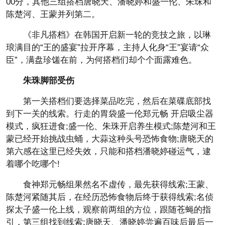
00分，其他三组搭档唐晓天、潘晓婷和盛一伦、朱珠和
陈楚河、王蒙并列第二。
《非凡搭档》在韩国开启新一轮的竞技之旅，以琳
琅满目的“王的盛宴”拉开序幕，主持人化身“王”宴请“众
臣”，满盘珍馐在前，为何搭档们却个个面露难色。
朱珠脚部受伤
第一关搭档们要选择菜品吃完，然后在菜碟底部找
到下一关的线索。行走的胃袋盛一伦郑元畅 开启吸尘器
模式，疯狂进食;盛一伦、朱珠开启养生模式;陈楚河和王
蒙已经开始挑战虫蛹，大蒜这种头号恐怖食物;唐晓天的
第六感在这里已经失效，只能和搭档潘晓婷碰运气，逮
着哪个吃哪个!
食神郑元畅组果然名不虚传，最先获得线索;王蒙、
陈楚河紧随其后，在经历恐怖食物后终于获得线索;名侦
探太子盛一伦上线，观察前两组的方位，跟随苍蝇的指
引，第三组找到线索;唐晓天、潘晓婷尝遍百味后最后一