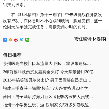
组找到线索。
在《非凡搭档》第十一期节目中朱珠挑战任务数次
没有成功，在休息时不小心踢到硬物，脚趾受伤，盛一
伦因无法单独完成任务，需接受两小时的罚时。
[责任编辑:林春婷]
每日推荐
泉州医高专校门口车流量大 回应：将设限速标志(图)
3年前被非诚勿扰女嘉宾全灭灯 今天陈景扬用30亿
2016年搞笑诺贝尔奖出炉 男子因假装自己是山羊获奖
福建三明查获一辆黑“校车” 7人座竟挤进20个学
莆田：男子酒后持剪刀行凶 刺伤5名医护人员被刑拘
福州一小学男生玩手游 偷刷家长3万多买游戏道具(图)