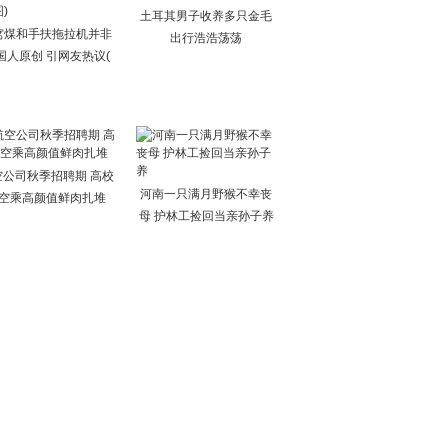
土耳其男子收养多只金毛
窝煤和手扶拖拉机并非
出行浩浩荡荡
国人原创 引网友热议(
空公司秋季招聘期 高校
河南一只满月野猴不幸丧
空乘高颜值鲜肉扎堆
母 护林工捡回当亲孙子养