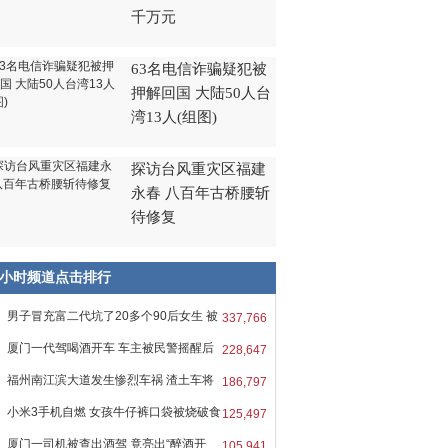
千万元
63名电信诈骗疑犯被
押解回国 大陆50人台
湾13人(组图)
探访台风重灾区福建
永春 八百年古桥腰斩
待修复
8小时频道点击排行
男子冒充富二代坑了20多个90后女生 被
337,766
厦门一代驾喝酒开车 车主被民警摇醒后
228,647
福州南江滨大道发生惨烈车祸 渣土车将
186,797
小米3手机自燃 女孩牛仔裤口袋被烧破食
125,497
厦门一司机被查出酒驾 竟亮出“醉酒开
105,941