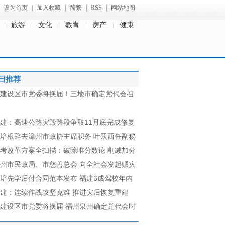
设为首页
|
加入收藏
|
简繁
|
RSS
|
网站地图
旅游
文化
教育
房产
健康
日推荐
建设区市党委将换届！三地市确定党代会召
建：高速公路灾毁路段争取11月底完成修复
培根辞去漳州市政协主席职务 叶跃西任副秘
考改革方案全扫描：破除唯分数论 削减加分
州市民政局、市慈善总会 向全社会发起赈灾
培先学后付合同范本发布 福建6成驾校年内
建：连续作战攻坚克难 推进灾后恢复重建
建设区市党委将换届 福州泉州确定党代会时