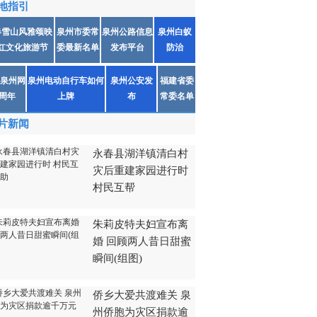
地指引
春雪山风雅颂映
泉州市委常
泉州公路信息
泉州白蚁
红文化旅游节
委最新名单
发布平台
防治
泉州网
泉州电动自行车如何
泉州公安发
福建省委
1周年
上牌
布
常委名单
片新闻
永春县湖洋镇清白村
灾后重建家园进行时
村民互帮
朱莉皮特夫妇宣布离
婚 回顾两人昔日甜蜜
瞬间(组图)
侨乡大爱共渡难关 泉
州侨胞为灾区捐款逾