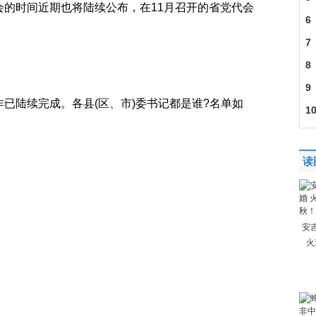
会的时间近期也将陆续公布，在11月召开的省党代会
6
7
8
9
已陆续完成。各县(区、市)委书记都是谁?名单如
1
读
安
火