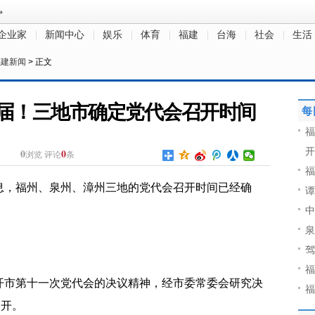
企业家
新闻中心
娱乐
体育
福建
台海
社会
生活
福建新闻
> 正文
届！三地市确定党代会召开时间
每
福
开
0
0
浏览
评论
条
福
息，福州、泉州、漳州三地的党代会召开时间已经确
谭
中
泉
驾
福
开市第十一次党代会的决议精神，经市委常委会研究决
福
召开。