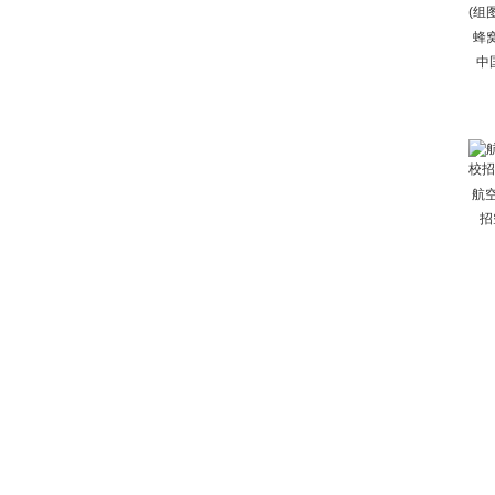
蜂
中
航
招