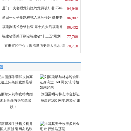
厦门一夫妻睡觉前隐约觉得被盯着 不料
94,949
莆田一女子夜跑被拖入草丛强奸 嫌犯专
86,907
福建副省长徐钢被查 系十八大后福建首
86,432
福建省委关于制定福建省“十三五”规划
77,769
0
直击灾区中心：闽清遭历史最大洪水 街
70,718
图
吉丽娜朱莉和皮特离婚
刘国梁晒与林志玲合影证
速上头条的竟然是瑞
身高过160 网友:志玲姐姐
秋！