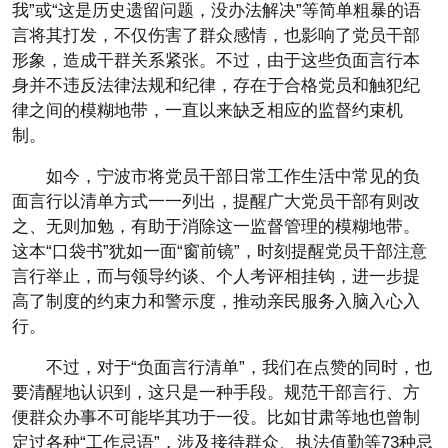
我”或“这是历史遗留问题，没办法解决”等简单粗暴的语
言将其打发，不仅伤害了群众感情，也影响了党员干部
形象，造成干群关系紧张。不过，由于这些负面言行本
身并不违反法律法规和纪律，存在于合格党员和触犯纪
律之间的模糊地带，一直以来缺乏相应的监督约束机
制。
如今，宁波市将党员干部日常工作生活中常见的负
面言行以清单方式一一列出，提醒广大党员干部有则改
之、无则加勉，有助于消除这一监督管理的模糊地带。
这本“口袋书”犹如一面“窗前镜”，时刻提醒党员干部注意
言行举止，而与领导约谈、个人考评相挂钩，进一步提
高了制度的约束力和警示度，推动亲民服务入脑入心入
行。
不过，对于“负面言行清单”，我们在点赞的同时，也
要清醒地认识到，这只是一种手段。规范干部言行、方
便群众办事不可能毕其功于一役。比如甘肃等地也曾制
定过各种“工作忌语”，涉及接待群众、执法值勤等73种忌