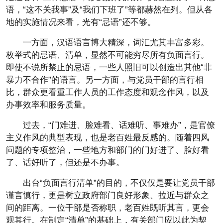
语，“这不关我事”及“我们下班了”等都赫然在列。但从各
地的实施情况来看，光有“忌语”还不够。
一方面，汉语语言博大精深，词汇尤其丰富多彩。
枚举式的忌语、清单，显然不可能穷尽所有负面言行。
即使不说所禁止的忌语，一些人照旧可以创造出其他“非
暴力不合作”的语言。另一方面，与党员干部的言行相
比，群众更看重工作人员的工作态度和观念作风，以及
办事效率和服务质量。
过去，“门难进、脸难看、话难听、事难办”，是官僚
主义作风的典型表现，也是老百姓最反感的。随着四风
问题的专项整治，一些地方和部门的门好进了、脸好看
了、话好听了，但还是不办事。
出台“负面言行清单”的目的，不仅仅是要让党员干部
谨言慎行，更是树立政府部门良好形象、拉近与群众之
间的距离。一位干部是否称职，老百姓既听其言，更会
观其行。在制定“清单”的基础上，有关部门应以此为契