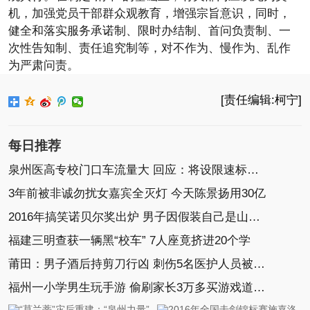
机，加强党员干部群众观教育，增强宗旨意识，同时，
健全和落实服务承诺制、限时办结制、首问负责制、一
次性告知制、责任追究制等，对不作为、慢作为、乱作
为严肃问责。
[责任编辑:柯宁]
每日推荐
泉州医高专校门口车流量大 回应：将设限速标志(图)
3年前被非诚勿扰女嘉宾全灭灯 今天陈景扬用30亿
2016年搞笑诺贝尔奖出炉 男子因假装自己是山羊获奖
福建三明查获一辆黑“校车” 7人座竟挤进20个学
莆田：男子酒后持剪刀行凶 刺伤5名医护人员被刑拘
福州一小学男生玩手游 偷刷家长3万多买游戏道具(图)