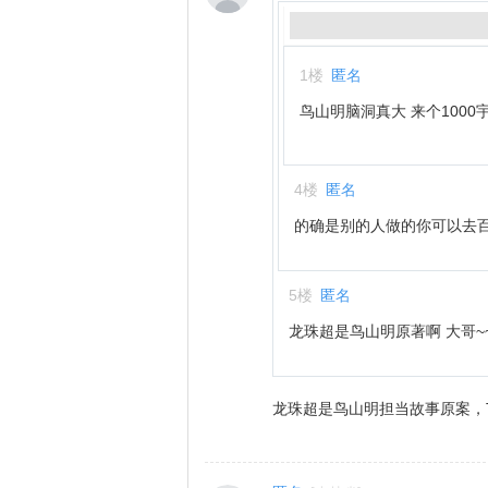
1
楼
匿名
鸟山明脑洞真大 来个100
4
楼
匿名
的确是别的人做的你可以去
5
楼
匿名
龙珠超是鸟山明原著啊 大哥~
龙珠超是鸟山明担当故事原案，T