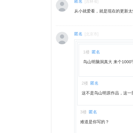
匿名
[
吉林省
]
从小就爱看，就是现在的更新太慢
匿名
[
北京市
]
1
楼
匿名
鸟山明脑洞真大 来个100
2
楼
匿名
这不是鸟山明原作品，这一
3
楼
匿名
难道是你写的？