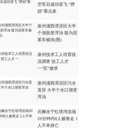
空军后成功首飞 “胖
妞”看点多
泉州浦西滞洪区大半
个湖面变浑浊 疑为泥
浆车偷排(图)
泉州技术工人培育状
况调查 技工人才
一"匠"难求
泉州浦西滞洪区污水
直排 大半个水口湖变
浑浊
石狮永宁红塔湾浴场
20分钟内8人被卷走 1
人不幸身亡