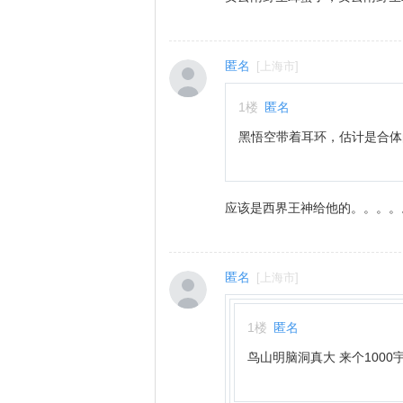
匿名
[
上海市
]
1
楼
匿名
黑悟空带着耳环，估计是合体
应该是西界王神给他的。。。。
匿名
[
上海市
]
1
楼
匿名
鸟山明脑洞真大 来个100