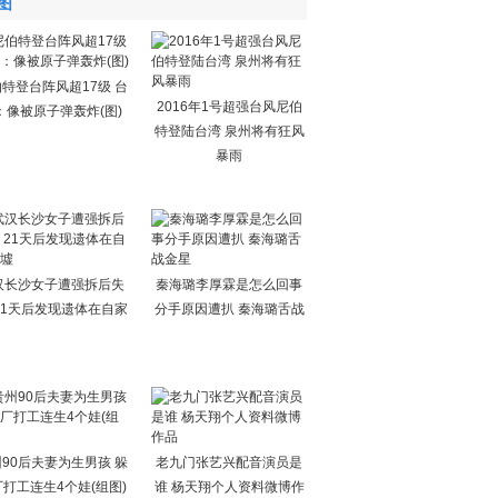
图
特登台阵风超17级 台
2016年1号超强台风尼伯
：像被原子弹轰炸(图)
特登陆台湾 泉州将有狂风
暴雨
汉长沙女子遭强拆后失
秦海璐李厚霖是怎么回事
21天后发现遗体在自家
分手原因遭扒 秦海璐舌战
90后夫妻为生男孩 躲
老九门张艺兴配音演员是
打工连生4个娃(组图)
谁 杨天翔个人资料微博作