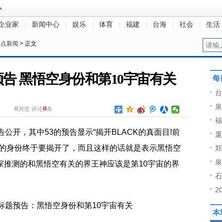
企业家
新闻中心
娱乐
体育
福建
台海
社会
生活
热点新闻
> 正文
题预告 黑悟空身份和第10宇宙有关
每
台
泉
0
0
浏览
评论
条
福
告公开，其中53的预告显示“揭开BLACK的真面目!前
厦
空的身份终于要揭开了，而且这样的话就是表示黑悟空
郑
泉
家推测的和黑悟空有关的界王神应该是第10宇宙的界
石
2
本