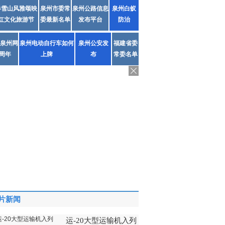
春雪山风雅颂映
泉州市委常
泉州公路信息
泉州白蚁
红文化旅游节
委最新名单
发布平台
防治
泉州网
泉州电动自行车如何
泉州公安发
福建省委
1周年
上牌
布
常委名单
片新闻
运-20大型运输机入列