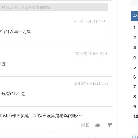
楼高
2
层，点击查看隐藏楼层
4
2016年7月8日 7:21
1
0宇宙可以写一万集
一
2
的
3
2016年7月8日 9:14
资
4
百度
Hen
5
6
2016年7月12日 3:32
7
~只有GT不是
8
9
oyble作画执笔。所以应该算是老鸟的吧~~
1
回复
686