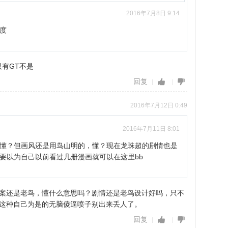
2016年7月8日 9:14
度
只有GT不是
回复
2016年7月12日 0:49
2016年7月11日 8:01
懂？但画风还是用鸟山明的，懂？现在龙珠超的剧情也是
要以为自己以前看过几册漫画就可以在这里bb
案还是老鸟，懂什么意思吗？剧情还是老鸟设计好吗，只不
这种自己为是的无脑傻逼喷子别出来丢人了。
回复