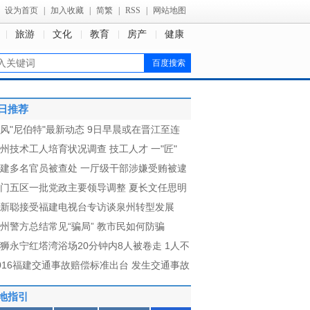
设为首页
|
加入收藏
|
简繁
|
RSS
|
网站地图
旅游
文化
教育
房产
健康
日推荐
风"尼伯特"最新动态 9日早晨或在晋江至连
州技术工人培育状况调查 技工人才 一"匠"
建多名官员被查处 一厅级干部涉嫌受贿被逮
门五区一批党政主要领导调整 夏长文任思明
新聪接受福建电视台专访谈泉州转型发展
州警方总结常见“骗局” 教市民如何防骗
狮永宁红塔湾浴场20分钟内8人被卷走 1人不
016福建交通事故赔偿标准出台 发生交通事故
地指引