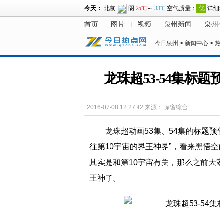
首页
图片
视频
泉州新闻
泉州
今日泉州
>
新闻中心
>
龙珠超53-54集标
2016-07-08 12:27:42
来源：
深窗综合
龙珠超动画53集、54集的标题预
往第10宇宙的界王神界”，看来黑悟
其实是和第10宇宙有关，那么之前大
王神了。