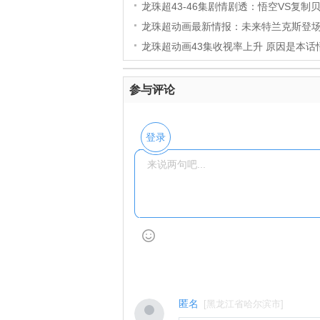
龙珠超43-46集剧情剧透：悟空VS复制贝
龙珠超动画最新情报：未来特兰克斯登场 
龙珠超动画43集收视率上升 原因是本话
参与评论
登录
匿名
[
黑龙江省哈尔滨市
]