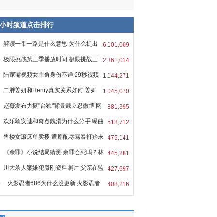
8小时频道点击排行
解读一带一路是什么意思 为什么提出
6,101,009
极限挑战第三季播放时间 极限挑战三
2,361,014
陆家嘴视频女主角身份不详 29秒视频
1,144,271
二胖姜妍和Henry真实关系如何 姜妍
1,045,070
r
赵薇发布力挺"台独"背景戴立忍微博 网
881,395
欢乐颂安迪和奇点魏渭为什么分手 曝曲
518,712
售楼女滚床单卖楼 遭原配辱骂暴打始末
475,141
《余罪》小说结局猜测 余罪会死吗？林
445,281
川大杀人案嫌犯滕刚资料照片 父亲在监
427,697
0
火影忍者686为什么没更新 火影忍者
408,216