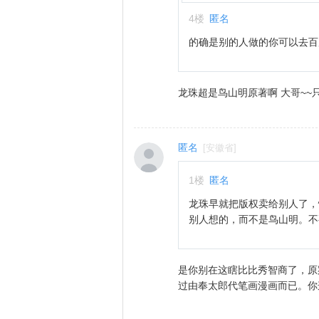
4
楼
匿名
的确是别的人做的你可以去百
龙珠超是鸟山明原著啊 大哥~~
匿名
[
安徽省
]
1
楼
匿名
龙珠早就把版权卖给别人了，
别人想的，而不是鸟山明。不
是你别在这瞎比比秀智商了，原
过由奉太郎代笔画漫画而已。你