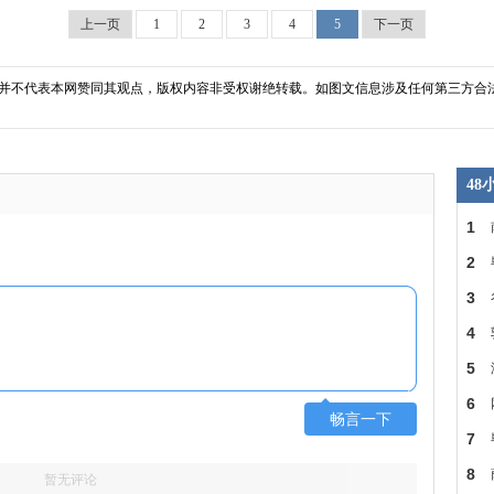
上一页
1
2
3
4
5
下一页
并不代表本网赞同其观点，版权内容非受权谢绝转载。如图文信息涉及任何第三方合
4
1
多
2
3
力
4
或
5
头
6
畅言一下
会
7
8
暂无评论