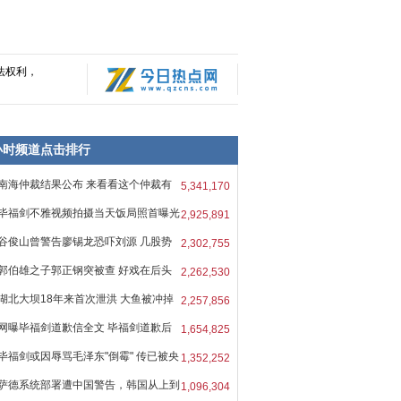
法权利，
8小时频道点击排行
南海仲裁结果公布 来看看这个仲裁有
5,341,170
毕福剑不雅视频拍摄当天饭局照首曝光
2,925,891
谷俊山曾警告廖锡龙恐吓刘源 几股势
2,302,755
郭伯雄之子郭正钢突被查 好戏在后头
2,262,530
湖北大坝18年来首次泄洪 大鱼被冲掉
2,257,856
网曝毕福剑道歉信全文 毕福剑道歉后
1,654,825
毕福剑或因辱骂毛泽东"倒霉" 传已被央
1,352,252
萨德系统部署遭中国警告，韩国从上到
1,096,304