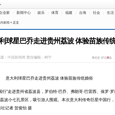
企业家
新闻中心
娱乐
体育
福建
台海
社会
生活
国内新闻
> 正文
利球星巴乔走进贵州荔波 体验苗族传
0
0
来源：
中国新闻网
责任编辑：柯宁
浏览
评论
条
中国行”走进贵州省荔波县，罗伯特·巴乔、弗朗哥·巴雷西、保罗·
荔波小七孔景区，吸引游人围观。本次意大利传奇巨星中国行，
社记者 贺俊怡 摄