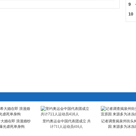
下
9
照
10
大婚在即 浪漫婚纱
里约奥运会中国代表团成立 共
记者调查揭泉州街头
曝光虐死单身狗
计711人运动员416人
因 来源多为冰冻