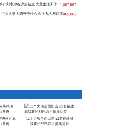
令计划妻弟谷源旭被查 大量生活工作
1,087,997
中央人事大调整传什么风 十九大布局或
865,081
烤鸭便宜原
12个大项全面出击 22名福建籍
白条鸭
猛将约战巴西拼搏奥运梦