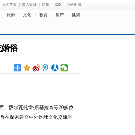
设为首页
|
加入收藏
|
简繁
|
RSS
|
网站地图
旅游
文化
教育
房产
健康
统婚俗
罗西、萨尔瓦托雷·斯基拉奇等20多位
旨在探索建立中外足球文化交流平