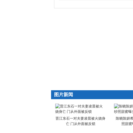
图片新闻
晋江东石一对夫妻凌晨被火烧身
陈晓陈妍希
亡 门从外面被反锁
照甜蜜