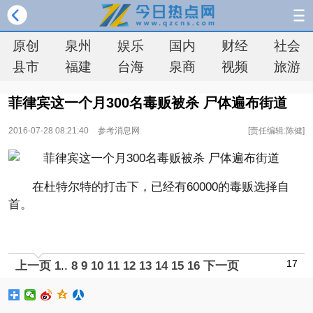
原创
泉州
娱乐
国内
财经
社会
县市
福建
台海
泉商
视频
旅游
菲律宾这一个月300名毒贩被杀 尸体遍布街道
2016-07-28 08:21:40
参考消息网
[责任编辑:陈健]
在杜特尔特的打击下，已经有60000的毒贩选择自
首。
17
上一页
1
..
8
9
10
11
12
13
14
15
16
下一页