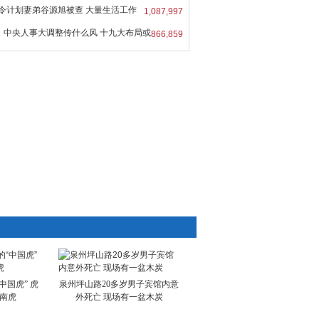
令计划妻弟谷源旭被查 大量生活工作
1,087,997
中央人事大调整传什么风 十九大布局或
866,859
中国虎” 虎
泉州坪山路20多岁男子宾馆内意
华南虎
外死亡 现场有一盆木炭