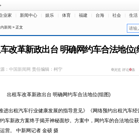
企业家
新闻中心
娱乐
体育
福建
台海
社会
生活
国内新闻
> 正文
车改革新政出台 明确网约车合法地位(
0
0
来源：
中国新闻网
责任编辑：柯宁
浏览
评论
条
革推进出租汽车行业健康发展的指导意见》《网络预约出租汽车
约车新政方案终于揭开神秘面纱。方案中，网约车的合法地位获
营。 中新网记者 金硕 摄