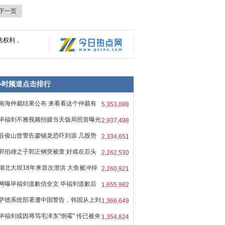
下一页
法权利，
8小时频道点击排行
南海仲裁结果公布 来看看这个仲裁有
5,353,088
毕福剑不雅视频拍摄当天饭局照首曝光
2,937,498
谷俊山曾警告廖锡龙恐吓刘源 几股势
2,334,651
郭伯雄之子郭正钢突被查 好戏在后头
2,262,530
湖北大坝18年来首次泄洪 大鱼被冲掉
2,260,921
网曝毕福剑道歉信全文 毕福剑道歉后
1,655,982
萨德系统部署遭中国警告，韩国从上到
1,366,649
毕福剑或因辱骂毛泽东"倒霉" 传已被央
1,354,824