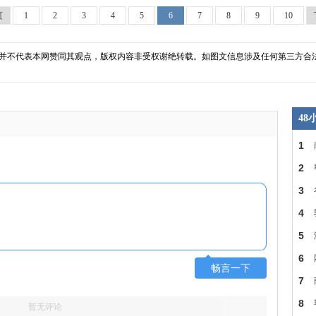
页
1
2
3
4
5
6
7
8
9
10
并不代表本网赞同其观点，版权内容非受权谢绝转载。如图文信息涉及任何第三方合
4
1
多
2
3
力
4
或
5
头
6
畅言一下
会
7
下
8
暂无评论