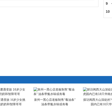
9
照
10
遇变故 16岁少女挑
泉州一黑心店老板制售“毒油条”
探访闽西大山深处的“
顾奶奶和智障哥哥
油条带氨水味或有毒
园内已有18只