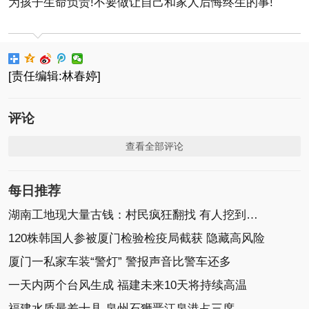
为孩子生命负责!不要做让自己和家人后悔终生的事!
[责任编辑:林春婷]
评论
查看全部评论
每日推荐
湖南工地现大量古钱：村民疯狂翻找 有人挖到一整袋
120株韩国人参被厦门检验检疫局截获 隐藏高风险
厦门一私家车装“警灯” 警报声音比警车还多
一天内两个台风生成 福建未来10天将持续高温
福建水质最差十县 泉州石狮晋江泉港占三席