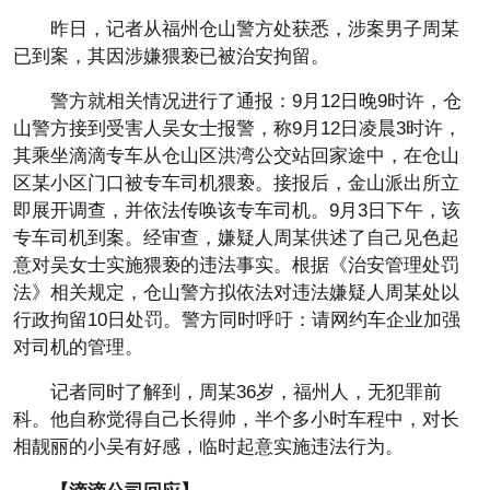
昨日，记者从福州仓山警方处获悉，涉案男子周某
已到案，其因涉嫌猥亵已被治安拘留。
警方就相关情况进行了通报：9月12日晚9时许，仓
山警方接到受害人吴女士报警，称9月12日凌晨3时许，
其乘坐滴滴专车从仓山区洪湾公交站回家途中，在仓山
区某小区门口被专车司机猥亵。接报后，金山派出所立
即展开调查，并依法传唤该专车司机。9月3日下午，该
专车司机到案。经审查，嫌疑人周某供述了自己见色起
意对吴女士实施猥亵的违法事实。根据《治安管理处罚
法》相关规定，仓山警方拟依法对违法嫌疑人周某处以
行政拘留10日处罚。警方同时呼吁：请网约车企业加强
对司机的管理。
记者同时了解到，周某36岁，福州人，无犯罪前
科。他自称觉得自己长得帅，半个多小时车程中，对长
相靓丽的小吴有好感，临时起意实施违法行为。