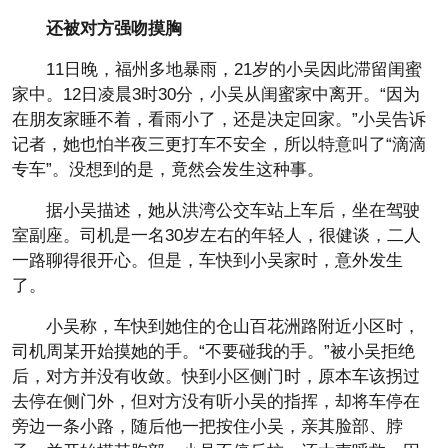
还被对方强吻摸胸
11日晚，福州多地暴雨，21岁的小吴因此滞留闺蜜
家中。12日凌晨3时30分，小吴从闺蜜家中离开。“因为
在朋友家睡不着，看雨小了，还是决定回家。”小吴告诉
记者，她也怕半夜三更打车不安全，所以特意叫了“滴滴
专车”。没想到的是，竟然会发生这种事。
据小吴描述，她从洪湾公交车站上车后，坐在驾驶
室副座。司机是一名30岁左右的年轻人，很健谈，二人
一路聊得很开心。但是，车快到小吴家时，意外发生
了。
小吴称，车快到她住的仓山百花洲路附近小区时，
司机周某开始摸她的手。“不要碰我的手。”被小吴拒绝
后，对方并没有收敛。快到小区侧门时，原本车该拐过
去停在侧门外，但对方没有听小吴的指挥，却将车停在
旁边一条小路，随后他一把按住小吴，亲其脸部、脖