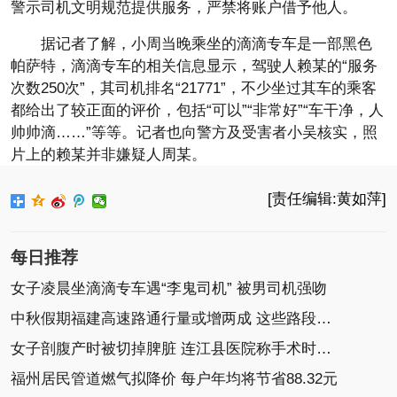
警示司机文明规范提供服务，严禁将账户借予他人。
据记者了解，小周当晚乘坐的滴滴专车是一部黑色
帕萨特，滴滴专车的相关信息显示，驾驶人赖某的“服务
次数250次”，其司机排名“21771”，不少坐过其车的乘客
都给出了较正面的评价，包括“可以”“非常好”“车干净，人
帅帅滴……”等等。记者也向警方及受害者小吴核实，照
片上的赖某并非嫌疑人周某。
[责任编辑:黄如萍]
每日推荐
女子凌晨坐滴滴专车遇“李鬼司机” 被男司机强吻
中秋假期福建高速路通行量或增两成 这些路段可能
女子剖腹产时被切掉脾脏 连江县医院称手术时破裂
福州居民管道燃气拟降价 每户年均将节省88.32元