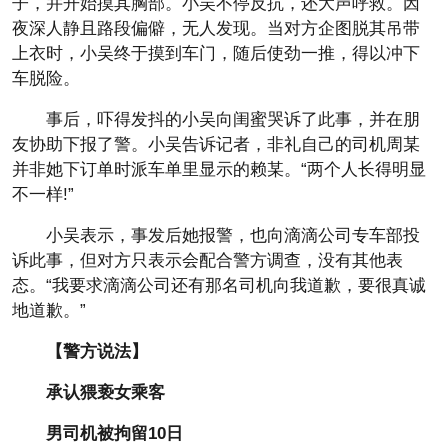
子，并开始摸其胸部。小吴不停反抗，还大声呼救。因
夜深人静且路段偏僻，无人发现。当对方企图脱其吊带
上衣时，小吴终于摸到车门，随后使劲一推，得以冲下
车脱险。
事后，吓得发抖的小吴向闺蜜哭诉了此事，并在朋
友协助下报了警。小吴告诉记者，非礼自己的司机周某
并非她下订单时派车单里显示的赖某。“两个人长得明显
不一样!”
小吴表示，事发后她报警，也向滴滴公司专车部投
诉此事，但对方只表示会配合警方调查，没有其他表
态。“我要求滴滴公司还有那名司机向我道歉，要很真诚
地道歉。”
【警方说法】
承认猥亵女乘客
男司机被拘留10日