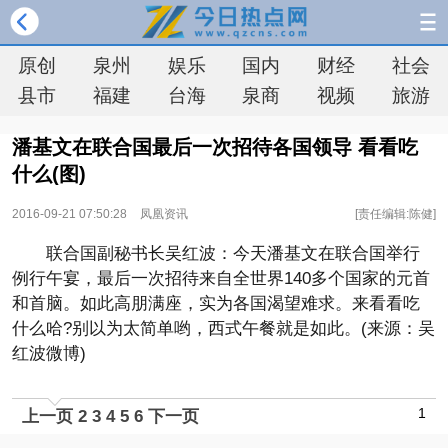
原创
泉州
娱乐
国内
财经
社会
县市
福建
台海
泉商
视频
旅游
潘基文在联合国最后一次招待各国领导 看看吃
什么(图)
2016-09-21 07:50:28
凤凰资讯
[责任编辑:陈健]
联合国副秘书长吴红波：今天潘基文在联合国举行
例行午宴，最后一次招待来自全世界140多个国家的元首
和首脑。如此高朋满座，实为各国渴望难求。来看看吃
什么哈?别以为太简单哟，西式午餐就是如此。(来源：吴
红波微博)
1
上一页
2
3
4
5
6
下一页