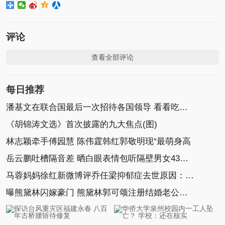
评论
查看全部评论
每日推荐
潘基文在联合国最后一次招待各国领导 看看吃什么
《胡锦涛文选》首次披露的九大焦点(图)
林志颖牵手傅园慧 陈伟霆韩红郭敬明现“最萌身高
岳云鹏吐槽隔音差 晒白眼表情包听隔壁男女43分钟
马蓉妈妈徐红新微博评乔任梁抑郁症去世原因：太想
曝熊黛林闪嫁豪门 熊黛林郭可颂注册结婚老公身家