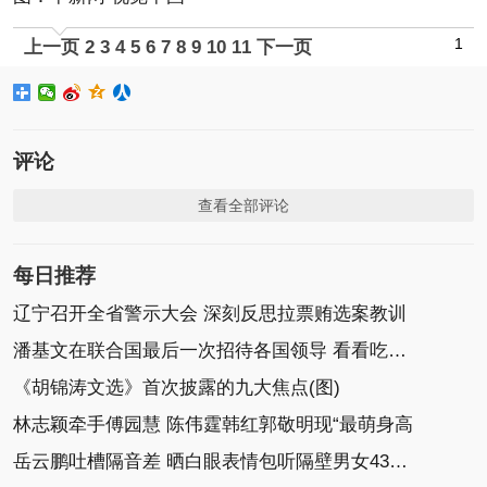
1
上一页
2
3
4
5
6
7
8
9
10
11
下一页
评论
查看全部评论
每日推荐
辽宁召开全省警示大会 深刻反思拉票贿选案教训
潘基文在联合国最后一次招待各国领导 看看吃什么
《胡锦涛文选》首次披露的九大焦点(图)
林志颖牵手傅园慧 陈伟霆韩红郭敬明现“最萌身高
岳云鹏吐槽隔音差 晒白眼表情包听隔壁男女43分钟