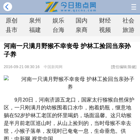
原创
泉州
娱乐
国内
财经
社会
县市
福建
台海
泉商
视频
旅游
河南一只满月野猴不幸丧母 护林工捡回当亲孙
子养
2016-09-21 08:30:16
中国新闻网
[责任编辑:陈健]
9月20日，河南济源五龙口，国家太行猕猴自然保护
区，一只刚满月的幼猴围着口水巾，抱着奶瓶，惬意地
躺在52岁护林工老匡的怀里喝奶，场面温馨。这只幼猴
是半月前老匡巡山时，从山上捡到的，当时母猴不幸去
世，小猴子落单，发现时已奄奄一息，生命垂危。供
图：中新网 视觉中国