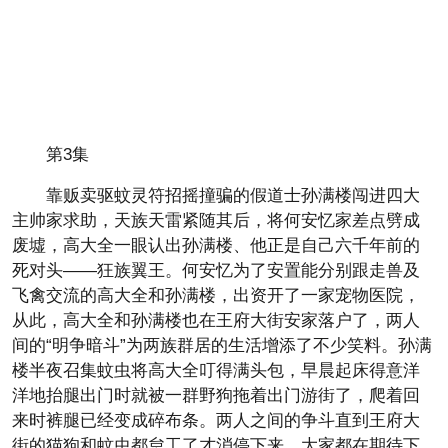
第3集
靠贩卖驱蚊灵符招摇撞骗的假道士孙满楼闯进四大
主帅家求助，天族天雷紧随其后，将何安忆家差点劈成
废墟，高大全一眼认出孙满楼、他正是自己六千年前的
死对头——狂族翼王。何安忆为了安置能分别跟走兽及
飞禽交流的高大全和孙满楼，出资开了一家宠物医院，
从此，高大全和孙满楼也在王府大街安家落户了，两人
间的“明争暗斗”为两族群居的生活增添了不少笑料。孙满
楼半夜召集蚊虫将高大全叮得满头包，早晨起床得意洋
洋地抬腿出门时就被一群野狗拖着出门游街了，爬着回
来时裤腿已经变成碎布条。两人之间的争斗直到王府大
街的猫狗和蚊虫都怠工了才消停下来。大家都在期待下