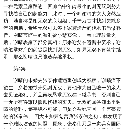
一种元素显露踪迹，四帅当中年龄最小的谢无双则努力
寻找着自己的超能力，此时，一个叫谢晴的女人突然造
访。她自称是谢无双的亲姐姐，千辛万古才找到失散多
年的弟弟，希望无双可以签下家族遗产的继承书当做补
偿。谢晴言辞中的漏洞被小慧察觉，一番心理较量之
后，谢晴表露了部分真相：原来谢父在遗嘱中要求，谢
晴继承财产的前提是找到谢无双，如果无双不肯签字继
承，那么谢晴也只能放弃继承权。
第4集
谢晴的未婚夫张泰伟遭遇重创成为残疾，谢晴痛不
欲生，穿着婚纱来见谢无双，要他作为自己唯一的亲人
去见证婚礼，并且再次恳求无双签下继承书，否则自己
一无所有将难以照顾伤残的丈夫。无双的回答却出乎谢
晴的意料，签字绝不可能，但是会帮她带回一个完整康
健的张泰伟。 四大主帅策划营救张泰伟之初，就发现了
一个难以攻破的问题。原来，张泰伟乃是一家具有国际