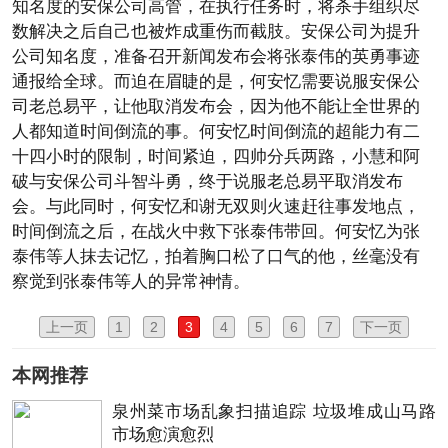
知名度的安保公司高管，在执行任务时，将杀手组织尽
数解决之后自己也被炸成重伤而截肢。安保公司为提升
公司知名度，准备召开新闻发布会将张泰伟的英勇事迹
通报给全球。而迫在眉睫的是，何安忆需要说服安保公
司老总易平，让他取消发布会，因为他不能让全世界的
人都知道时间倒流的事。何安忆时间倒流的超能力有二
十四小时的限制，时间紧迫，四帅分兵两路，小慧和阿
破与安保公司斗智斗勇，终于说服老总易平取消发布
会。与此同时，何安忆和谢无双则火速赶往事发地点，
时间倒流之后，在战火中救下张泰伟带回。何安忆为张
泰伟等人抹去记忆，拍着胸口松了口气的他，丝毫没有
察觉到张泰伟等人的异常神情。
上一页
1
2
3
4
5
6
7
下一页
本网推荐
泉州菜市场乱象扫描追踪 垃圾堆成山马路
市场愈演愈烈