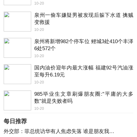
10-20
泉州一偷车嫌疑男被发现后躲下水道 擒贼
变救援
10-20
泉州将新增982个停车位 鲤城3处410个丰泽
6处572个
10-20
国内油价迎年内最大涨幅 福建92号汽油涨
至每升6.19元
10-20
985毕业生文章刷爆朋友圈:"平庸的大多
数"就是失败者吗
10-20
每日推荐
外交部：菲总统访华有人焦虑失落 谁是朋友我们有