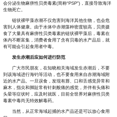
会分泌生物麻痹性贝类毒素(简称“PSP”)，直接导致海洋
生物死亡。
链状裸甲藻赤潮不仅危害到海洋其他生物，也会危
害到人体健康。由于水体中赤潮藻种密度较高，贝类摄
食了大量具有麻痹性贝类毒素的链状裸甲藻后，毒素在
体内不断富集，消费者食用了含有贝毒的水产品后，就
有可能会引起食用者中毒。
发生赤潮后应如何进行防范
广大市民朋友，在知晓相关海域发生赤潮后，不要
到该海域进行海钓等活动，也不要食用来自赤潮海域附
近的水产品。一旦误食，发现有唇、口和舌感觉异常和
麻木，指尖和脚趾常有针刺般痛的感觉，并伴有头痛和
头晕等症状时，应及时就医，目前全世界对麻痹性贝类
毒素中毒尚无特效解毒药。
当然，从正常海域起捕的水产品还是可以放心食用