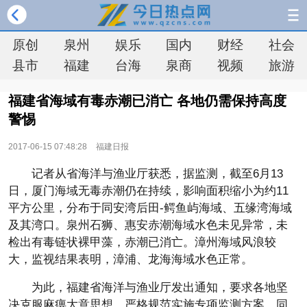
原创
泉州
娱乐
国内
财经
社会
县市
福建
台海
泉商
视频
旅游
福建省海域有毒赤潮已消亡 各地仍需保持高度
警惕
2017-06-15 07:48:28
福建日报
记者从省海洋与渔业厅获悉，据监测，截至6月13
日，厦门海域无毒赤潮仍在持续，影响面积缩小为约11
平方公里，分布于同安湾后田-鳄鱼屿海域、五缘湾海域
及其湾口。泉州石狮、惠安赤潮海域水色未见异常，未
检出有毒链状裸甲藻，赤潮已消亡。漳州海域风浪较
大，监视结果表明，漳浦、龙海海域水色正常。
为此，福建省海洋与渔业厅发出通知，要求各地坚
决克服麻痹大意思想，严格规范实施专项监测方案。同