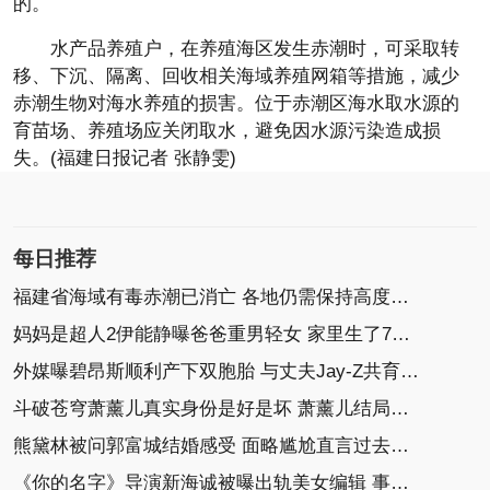
的。
水产品养殖户，在养殖海区发生赤潮时，可采取转
移、下沉、隔离、回收相关海域养殖网箱等措施，减少
赤潮生物对海水养殖的损害。位于赤潮区海水取水源的
育苗场、养殖场应关闭取水，避免因水源污染造成损
失。(福建日报记者 张静雯)
每日推荐
福建省海域有毒赤潮已消亡 各地仍需保持高度警惕
妈妈是超人2伊能静曝爸爸重男轻女 家里生了7姐妹
外媒曝碧昂斯顺利产下双胞胎 与丈夫Jay-Z共育3个孩子
斗破苍穹萧薰儿真实身份是好是坏 萧薰儿结局介绍
熊黛林被问郭富城结婚感受 面略尴尬直言过去的就
《你的名字》导演新海诚被曝出轨美女编辑 事务所