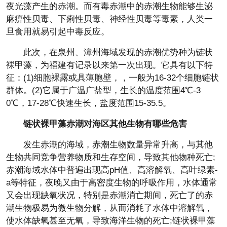
夜光藻产生的赤潮。而有毒赤潮中的赤潮生物能够生泌
麻痹性贝毒、下痢性贝毒、神经性贝毒等毒素，人类一
旦食用就易引起中毒反应。
此次，在泉州、漳州海域发现的赤潮优势种为链状
裸甲藻，为福建有记录以来第一次出现。它具有以下特
征：(1)细胞裸露或具薄胞壁，，一般为16-32个细胞链状
群体。(2)它属于广温广盐型，生长的温度范围4℃-3
0℃，17-28℃快速生长，盐度范围15-35.5。
链状裸甲藻赤潮对海区其他生物有哪些危害
发生赤潮的海域，赤潮生物数量异常升高，与其他
生物共同竞争营养物质和生存空间，导致其他物种死亡;
赤潮海域水体中普遍出现高pH值、高溶解氧、高叶绿素-
a等特征，夜晚又由于高密度生物的呼吸作用，水体通常
又会出现缺氧状况，特别是赤潮消亡期间，死亡了的赤
潮生物极易为微生物分解，从而消耗了水体中溶解氧，
使水体缺氧甚至无氧，导致海洋生物的死亡;链状裸甲藻