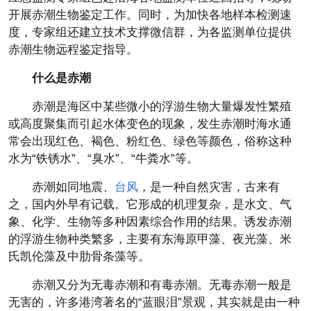
开展赤潮生物鉴定工作。同时，为加快各地样本检测速
度，专家组还建立技术支撑微信群，为各监测单位提供
赤潮生物远程鉴定指导。
什么是赤潮
赤潮是海区中某些微小的浮游生物大量爆发性繁殖
或高度聚集而引起水体变色的现象，发生赤潮时海水通
常会出现红色、褐色、粉红色、绿色等颜色，俗称这种
水为“铁锈水”、“臭水”、“牛粪水”等。
赤潮如同地震、
台风
，是一种自然灾害，古来有
之，国内外早有记载。它形成的机理复杂，是水文、气
象、化学、生物等多种因素综合作用的结果。诱发赤潮
的浮游生物种类繁多，主要有东海原甲藻、夜光藻、米
氏凯伦藻及中肋骨条藻等。
赤潮又分为无毒赤潮和有毒赤潮。无毒赤潮一般是
无害的，许多港湾著名的“蓝眼泪”景观，其实就是由一种