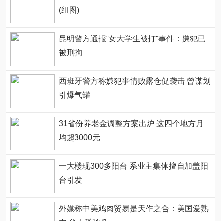
(组图)
昆明警方通报“女大学生被打”事件：嫌犯已
被刑拘
西班牙警方称嫌犯事情败露仓促袭击 曾谋划
引爆气罐
31省份养老金调整方案出炉 这四个地方月
均超3000元
一大楼现300多阳台 系业主集体擅自加盖阳
台引发
外媒称中美鸡肉贸易是天作之合：美国爱熟