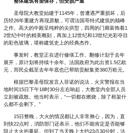
整体建筑有望保存，但受损严重
圣母院大教堂始建于1145年，曾遭遇严重损坏，后
历经26年重建方再现原貌，可谓法国哥特式建筑的颠峰
之作。高大的中殿呈纯粹的尖拱型，四周的门廊装饰着1
2世纪中叶的精美雕刻，再加上12世纪和13世纪光彩夺目
的彩色玻璃，堪称建筑史上的经典杰作。
事发时，教堂正在进行修缮工作。翻修计划于去年
展开，原计划将持续十余年。法国政府为此出资1.5亿欧
元，而民众截至去年年底也已帮助贡献集资380万欧元。
根据巴黎圣母院发言人菲诺的说法，火灾警报在当
地时间15日下午18时30分左右响起，大教堂内全部人员
立刻被疏散。他当时表示，“一切都在燃烧，除了框架什
么都不会剩下。”
15日整晚，大火的情况都让人非常揪心，因为，直
到快22点时，消防部门还表示，他们不能肯定是否能够
阻止大火的蔓延。但到了当天晚上大约23点30分时，法