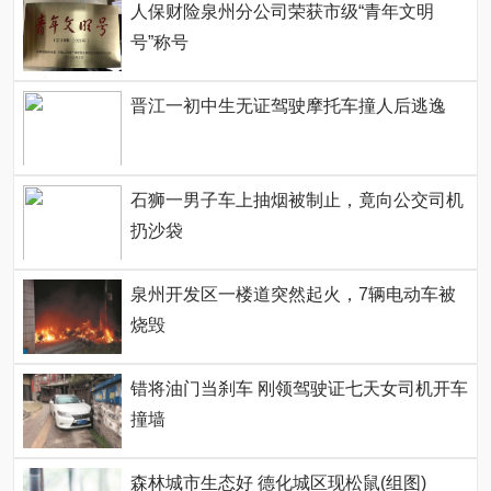
人保财险泉州分公司荣获市级“青年文明
号”称号
晋江一初中生无证驾驶摩托车撞人后逃逸
石狮一男子车上抽烟被制止，竟向公交司机
扔沙袋
泉州开发区一楼道突然起火，7辆电动车被
烧毁
错将油门当刹车 刚领驾驶证七天女司机开车
撞墙
森林城市生态好 德化城区现松鼠(组图)