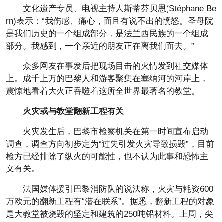
文化遗产专员、电视主持人斯蒂芬贝恩(Stéphane Be
rn)表示：“我伤感、痛心，而且有说不出的愤怒。圣母院
是我们历史的一个组成部分，是法兰西民族的一个组成
部分。我感到，一个亲近的朋友正在离我们而去。”
众多网友在事发后把现场目击的火情发到社交媒体
上。成千上万的巴黎人和游客聚集在塞纳河的河岸上，
震惊地看着大火正吞噬着这所全世界最著名的教堂。
火灾或与教堂翻新工程有关
火灾发生后，巴黎市检察机关在第一时间宣布启动
调查，调查方向初步定为“过失引发火灾导致损毁”，目前
检方已经排除了纵火的可能性，也不认为此事和恐怖主
义有关。
法国媒体援引巴黎消防队的说法称，火灾与耗资600
万欧元的翻新工程有“潜在联系”。据悉，翻新工程的对象
是大教堂被烧毁的坚定和建筑的250吨铅材料。上周，尖