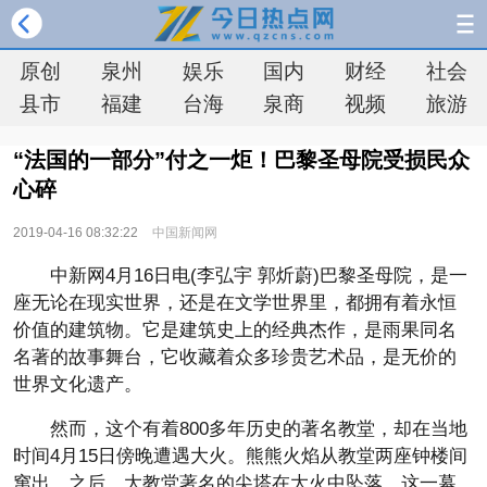
原创
泉州
娱乐
国内
财经
社会
县市
福建
台海
泉商
视频
旅游
“法国的一部分”付之一炬！巴黎圣母院受损民众
心碎
2019-04-16 08:32:22
中国新闻网
中新网4月16日电(李弘宇 郭炘蔚)巴黎圣母院，是一
座无论在现实世界，还是在文学世界里，都拥有着永恒
价值的建筑物。它是建筑史上的经典杰作，是雨果同名
名著的故事舞台，它收藏着众多珍贵艺术品，是无价的
世界文化遗产。
然而，这个有着800多年历史的著名教堂，却在当地
时间4月15日傍晚遭遇大火。熊熊火焰从教堂两座钟楼间
窜出，之后，大教堂著名的尖塔在大火中坠落。这一幕