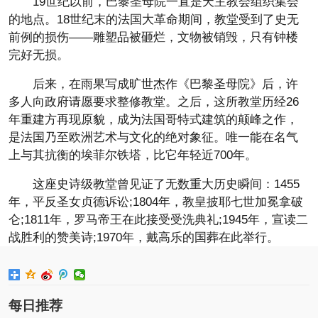
19世纪以前，巴黎圣母院一直是天主教会组织集会
的地点。18世纪末的法国大革命期间，教堂受到了史无
前例的损伤——雕塑品被砸烂，文物被销毁，只有钟楼
完好无损。
后来，在雨果写成旷世杰作《巴黎圣母院》后，许
多人向政府请愿要求整修教堂。之后，这所教堂历经26
年重建方再现原貌，成为法国哥特式建筑的颠峰之作，
是法国乃至欧洲艺术与文化的绝对象征。唯一能在名气
上与其抗衡的埃菲尔铁塔，比它年轻近700年。
这座史诗级教堂曾见证了无数重大历史瞬间：1455
年，平反圣女贞德诉讼;1804年，教皇披耶七世加冕拿破
仑;1811年，罗马帝王在此接受受洗典礼;1945年，宣读二
战胜利的赞美诗;1970年，戴高乐的国葬在此举行。
每日推荐