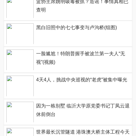
篮协主席姚明吸毒被抓？造谣！事情真相已
查明
黑白旧照中的七七事变与卢沟桥(组图)
一脸尴尬！特朗普握手被波兰第一夫人“无
视”(视频)
4天4人，挑战中央巡视的“老虎”被集中曝光
因为一栋别墅 临沂大学原党委书记丁凤云退
休前倒台
世界最长沉管隧道 港珠澳大桥主体工程今天