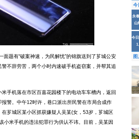
今
永
山
今日
将一面题有“破案神速，为民解忧”的锦旗送到了芗城公安
图
民警不辞劳苦，两个小时内速破手机盗窃案，并帮其追
小米手机落在市区百嘉花园楼下的电动车车槽内，返回
即报警。中午12时许，巷口派出所民警在市局合成作
在芗城区某小区抓获嫌疑人吴某(女，53岁，芗城区
窃该小米手机的违法犯罪行为供认不讳。目前，吴某因