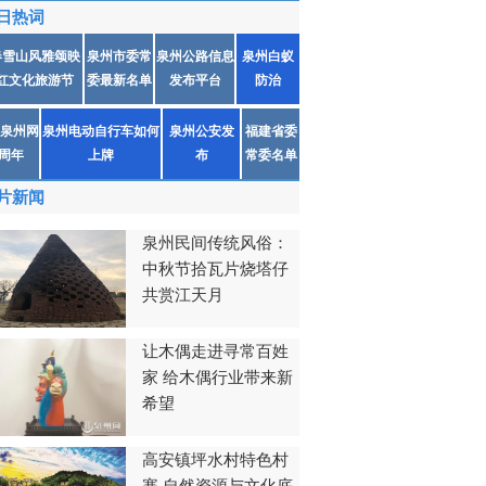
日热词
春雪山风雅颂映
泉州市委常
泉州公路信息
泉州白蚁
红文化旅游节
委最新名单
发布平台
防治
泉州网
泉州电动自行车如何
泉州公安发
福建省委
1周年
上牌
布
常委名单
片新闻
泉州民间传统风俗：
中秋节拾瓦片烧塔仔
共赏江天月
让木偶走进寻常百姓
家 给木偶行业带来新
希望
高安镇坪水村特色村