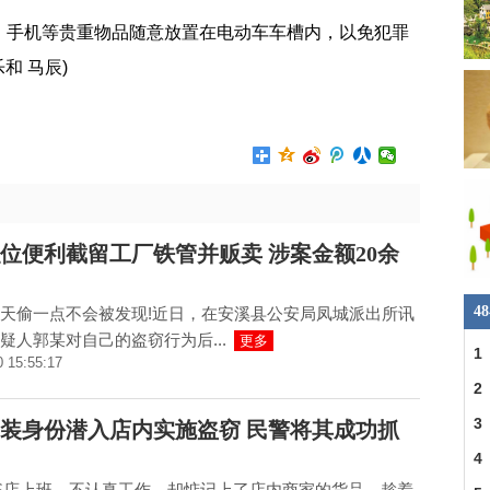
、手机等贵重物品随意放置在电动车车槽内，以免犯罪
和 马辰)
位便利截留工厂铁管并贩卖 涉案金额20余
4
天偷一点不会被发现!近日，在安溪县公安局凤城派出所讯
疑人郭某对自己的盗窃行为后...
更多
1
0 15:55:17
刘
2
照
3
装身份潜入店内实施盗窃 民警将其成功抓
媒
4
S店上班，不认真工作，却惦记上了店内商家的货品。趁着