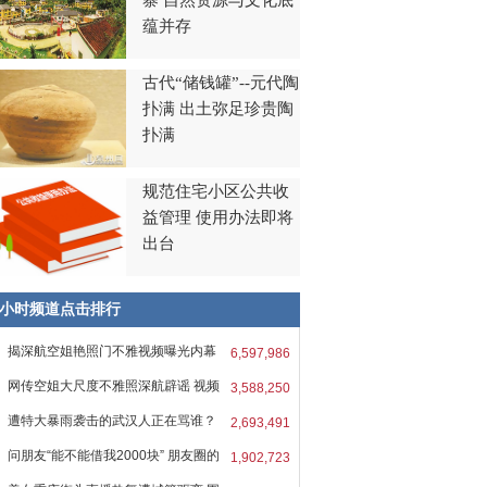
寨 自然资源与文化底
蕴并存
古代“储钱罐”--元代陶
扑满 出土弥足珍贵陶
扑满
规范住宅小区公共收
益管理 使用办法即将
出台
8小时频道点击排行
揭深航空姐艳照门不雅视频曝光内幕
6,597,986
网传空姐大尺度不雅照深航辟谣 视频
3,588,250
遭特大暴雨袭击的武汉人正在骂谁？
2,693,491
问朋友“能不能借我2000块” 朋友圈的
1,902,723