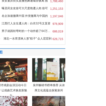
美女重庆街头直播热舞遭城管驱离 围
1,788,460
曝灵药女友徐可大尺度艳遭人肉 徐可
1,251,153
名企加速撤离中国 外资撤离与中国的
1,197,046
江西打人女生遭人肉：白衣32号文某资
976,909
男子就因转弯时的一个动作赔了64万…
686,019
0
湖北一水库漂来人形"粽子" 众人层层剥
626,715
图
州市戏剧会演活动今日
泉州畅销书榜单推荐 从浓
行 让戏曲艺术焕发新魅
厚文化底蕴去探索泉州
力