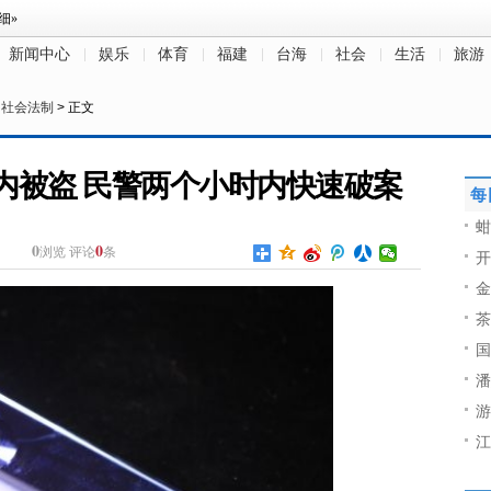
新闻中心
娱乐
体育
福建
台海
社会
生活
旅游
>
社会法制
> 正文
内被盗 民警两个小时内快速破案
每
蚶
0
0
浏览
评论
条
开
金
茶
国
潘
游
江