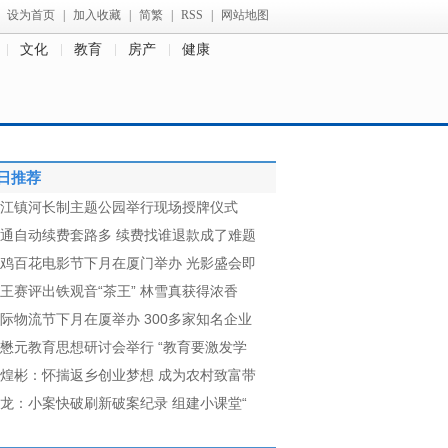
设为首页
|
加入收藏
|
简繁
|
RSS
|
网站地图
文化
教育
房产
健康
日推荐
江镇河长制主题公园举行现场授牌仪式
通自动续费套路多 续费找谁退款成了难题
鸡百花电影节下月在厦门举办 光影盛会即
王赛评出铁观音“茶王” 林雪真获得浓香
际物流节下月在厦举办 300多家知名企业
懋元教育思想研讨会举行 “教育要激发学
煌彬：怀揣返乡创业梦想 成为农村致富带
龙：小案快破刷新破案纪录 组建小课堂“