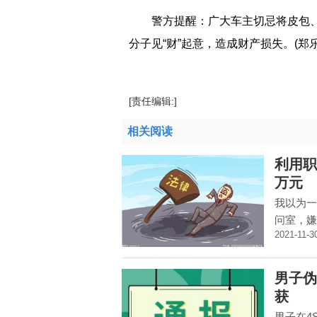
警方提醒：广大车主切忌将皮包
分子见“财”起意，造成财产损失。(郑乐
[责任编辑:]
相关阅读
利用职
万元
我以为一
问室，嫌
2021-11-3
男子伪
获
男子在4