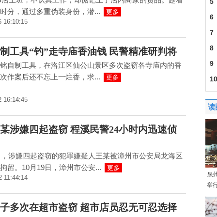
5
时分，通过多重伪装身份，潜...
更多
观
6
6 16:10:15
身
7
经
8
制工具“钓”走寺庙香油钱 民警精准研判将
料
9
铭自制工具，在洛江区仙公山景区多次盗窃各寺庙内的香
次作案后还不忘上一炷香，求...
更多
这
1
2 16:14:45
读
王某涉嫌四起盗窃 程溪民警24小时内迅速侦
1日，涉嫌四起盗窃的犯罪嫌疑人王某被漳州市公安局龙海区
拘留。10月19日，漳州市公安...
更多
泉
2 11:44:14
举
男子多次在超市盗窃 超市店员忍无可忍选择