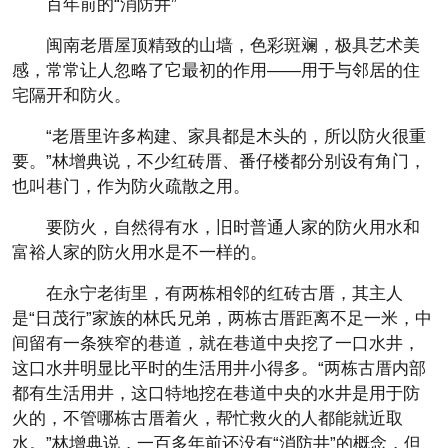
百年前的“消防井”
闽南老厝屋顶精致的山墙，色彩斑斓，极具艺术美
感，常常让人忽略了它最初的作用——用于与邻居的住
宅隔开和防火。
“老厝里许多构建、家具都是木头的，所以防火很重
要。”林增典说，不少红砖厝、番仔楼都分别设有角门，
也叫巷门，作为防火疏散之用。
要防火，自然得有水，旧时普通人家的防火用水和
富裕人家的防火用水是不一样的。
在永宁老街里，有两栋相邻的红砖古厝，其主人
是“日茂行”家族的林氏兄弟，两栋古厝距离不足一米，中
间留有一条狭窄的巷道，就在巷道中央挖了一口水井，
这口水井明显比平时的生活用井小得多。“两栋古厝内部
都有生活用井，这口特地挖在巷道中央的水井是用于防
火的，不管哪栋古厝着火，帮忙救火的人都能就近取
水。”林增典说，一百多年前还没有“消防井”的概念，但