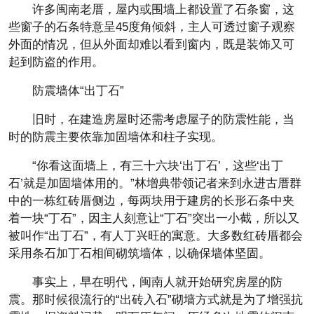
许多闽南老厝，屋内或围墙上都设置了石条窗，这
些窗子的石条特意呈45度角倾斜，主人可透过窗子观察
外面的情况，但从外面却难以看到窗内，既是装饰又可
起到防盗的作用。
防震墙体“出丁石”
旧时，在建造房屋时还需考虑屋子的防震性能，当
时的防震主要依靠加固墙体和柱子实现。
“你看这面墙上，有三十六块‘出丁石’，这些‘出丁
石’就是加固墙体用的。”林增典带领记者来到永进古厝群
中的一栋红砖厝侧边，每两块用于建房的长形石条中夹
着一块“丁石”，因主人刻意让“丁石”突出一小截，所以又
被叫作“出丁石”，有人丁兴旺的寓意。大多数红砖厝都会
采用条石加丁石相间砌筑墙体，以确保墙体坚固。
事实上，早在明代，闽南人就开始研究房屋的防
震。那时候很流行的“出砖入石”砌墙方式就是为了增强抗