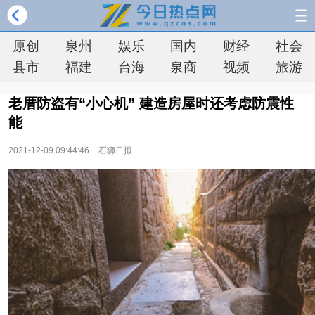
原创
泉州
娱乐
国内
财经
社会
县市
福建
台海
泉商
视频
旅游
老厝防盗有“小心机” 建造房屋时还考虑防震性
能
2021-12-09 09:44:46
石狮日报