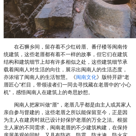
在石狮乡间，留存着不少红砖厝、番仔楼等闽南传
统建筑，这些老厝都有着不一样的故事，但它们在建筑
结构和建筑细节上却有许多相似之处，这些建筑细节承
载着闽南人对生活的向往，展示出闽南人的生活态度，
亦浓缩了闽南人的生活智慧。《
闽南文化
》版特开辟“老
厝匠心”栏目，带领读者们一同去寻找藏在老厝中的“小心
机”，感悟闽南人在建筑上的奇思妙想。
闽南人把家叫做“厝”，老厝几乎都是由主人或其家人
亲自参与督建的，这些老厝之所以能保留至今，正是因
为主人在建房时就已设计好保护老厝的万全之法。根据
主人家的不同需求，闽南老厝的不少建筑构建，在保持
房屋美观的同时，又具有防盗、防震、防水淹、防火灾