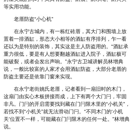
等实用功能。
老厝防盗“小心机”
在永宁古城内，有一栋红砖厝，其大门和围墙上放
置着一排酒缸，形态大小相等的酒缸有序排列，乍一看
还以为是特别的装饰，其实这是主人防盗用的。“酒缸承
重力很低，要是有人想要翻越酒缸进入院子，酒缸极可
能破裂，或者会发出声响。”永宁古卫城讲解员林增典
说，一般比较富的人家才会用酒缸防盗，大部分老厝的
防盗主要还是依靠门窗来实现。
在永宁老街姚氏老厝，记者看到一扇旧时的木门，
这扇门由实心木板拼接而成，上下有两个大门闩，牢固
非凡。门闩的开启需要找到藏在门闩限木里的“小机关”，
若找不到“小机关”就无法滑动门闩。“不同木门的‘小机
关’位置不一样，可能藏在门闩限木的任何一处。”林增典
说。