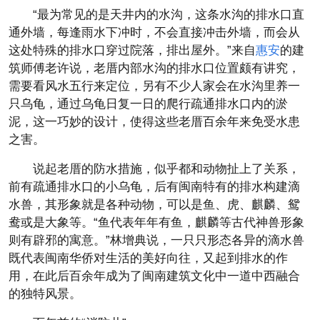
“最为常见的是天井内的水沟，这条水沟的排水口直
通外墙，每逢雨水下冲时，不会直接冲击外墙，而会从
这处特殊的排水口穿过院落，排出屋外。”来自
惠安
的建
筑师傅老许说，老厝内部水沟的排水口位置颇有讲究，
需要看风水五行来定位，另有不少人家会在水沟里养一
只乌龟，通过乌龟日复一日的爬行疏通排水口内的淤
泥，这一巧妙的设计，使得这些老厝百余年来免受水患
之害。
说起老厝的防水措施，似乎都和动物扯上了关系，
前有疏通排水口的小乌龟，后有闽南特有的排水构建滴
水兽，其形象就是各种动物，可以是鱼、虎、麒麟、鸳
鸯或是大象等。“鱼代表年年有鱼，麒麟等古代神兽形象
则有辟邪的寓意。”林增典说，一只只形态各异的滴水兽
既代表闽南华侨对生活的美好向往，又起到排水的作
用，在此后百余年成为了闽南建筑文化中一道中西融合
的独特风景。