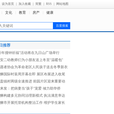
设为首页
|
加入收藏
|
简繁
|
RSS
|
网站地图
文化
教育
房产
健康
日推荐
新年撞钟祈福”活动将在九日山广场举行
安二幼教师们为小朋友送上冬至“温暖包”
愿者协会为革命老区人民孩子送去冬季新衣
狮国际时装周开幕在即 展区布展进入收尾
盖镇村两级全速推进 前园片区迎来重要动
来发：把病妻当“孩子”宠爱 倾力助华侨
狮构建多元协同治理新模式 执法满意率达
狮市开展托管机构整治工作 维护学生家长