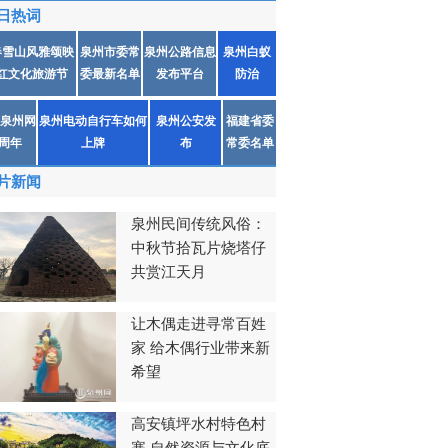
日热词
春雪山风雅颂映
泉州市委常
泉州公路信息
泉州白蚁
红文化旅游节
委最新名单
发布平台
防治
泉州网
泉州电动自行车如何
泉州公安发
福建省委
1周年
上牌
布
常委名单
片新闻
泉州民间传统风俗：
中秋节拾瓦片烧塔仔
共赏江天月
让木偶走进寻常百姓
家 给木偶行业带来新
希望
高安镇坪水村特色村