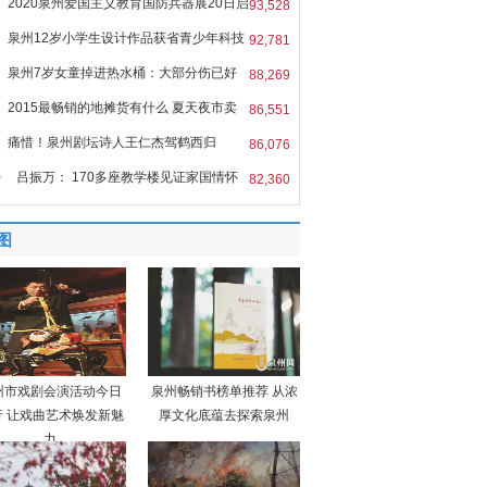
2020泉州爱国主义教育国防兵器展20日启
93,528
泉州12岁小学生设计作品获省青少年科技
92,781
泉州7岁女童掉进热水桶：大部分伤已好
88,269
2015最畅销的地摊货有什么 夏天夜市卖
86,551
痛惜！泉州剧坛诗人王仁杰驾鹤西归
86,076
0
吕振万： 170多座教学楼见证家国情怀
82,360
图
州市戏剧会演活动今日
泉州畅销书榜单推荐 从浓
行 让戏曲艺术焕发新魅
厚文化底蕴去探索泉州
力