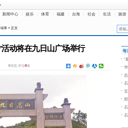
新闻中心
娱乐
体育
福建
台海
社会
生活
旅游
桐城事
> 正文
”活动将在九日山广场举行
每
“
0
0
浏览
评论
条
华
志
石
宝
郑
石
石