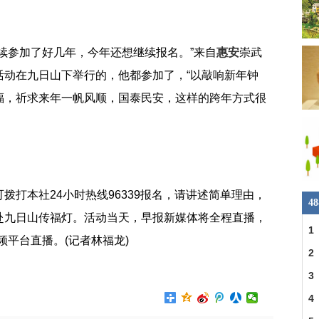
。
续参加了好几年，今年还想继续报名。”来自
惠安
崇武
活动在九日山下举行的，他都参加了，“以敲响新年钟
福，祈求来年一帆风顺，国泰民安，这样的跨年方式很
拨打本社24小时热线96339报名，请讲述简单理由，
4
赴九日山传福灯。活动当天，早报新媒体将全程直播，
1
频平台直播。(记者林福龙)
2
3
明
4