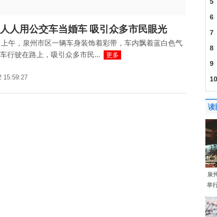
5
幕
6
人人用公交车当婚车 吸引众多市民眼光
7
0日上午，泉州市区一辆车身装饰着彩带，车内飘着蓝白色气
8
车行驶在路上，吸引众多市民...
更多
9
2 15:59:27
1
读
泉
举