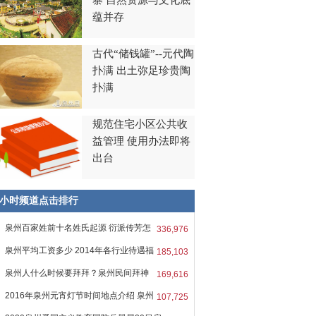
寨 自然资源与文化底
蕴并存
古代“储钱罐”--元代陶
扑满 出土弥足珍贵陶
扑满
规范住宅小区公共收
益管理 使用办法即将
出台
8小时频道点击排行
泉州百家姓前十名姓氏起源 衍派传芳怎
336,976
泉州平均工资多少 2014年各行业待遇福
185,103
泉州人什么时候要拜拜？泉州民间拜神
169,616
2016年泉州元宵灯节时间地点介绍 泉州
107,725