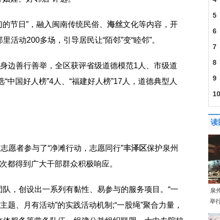
5
们的节日”，融入闽南传统民俗、
海丝
文化等内容，开
6
活动200多场，引导居民让“陌邻”变“睦邻”。
7
8
掘身边善行善举，全区获评省级道德模范1人、市级道
9
“中国好人榜”4人、“福建好人榜”17人，道德典型人
1
读
名志愿者参与了“净滩行动，志愿同行”
丰泽区
保护泉州
每次都得到广大干部群众积极响应。
团队，创设出一系列有黏性、易参与的服务项目。“一
泉
举
主题、月有活动”的实践活动机制;“一股绳”聚合力量，