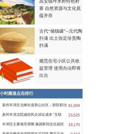
高安镇坪水村特色村
寨 自然资源与文化底
蕴并存
古代“储钱罐”--元代陶
扑满 出土弥足珍贵陶
扑满
规范住宅小区公共收
益管理 使用办法即将
出台
8小时频道点击排行
泉州丰泽区北峰街道群山社区：群防群治
61,939
泉州丰泽法院减轻民企诉讼成本 “互联
23,525
丰泽区主要领导调整 杨国昕同志任副区
19,170
泉州北峰内沟河惊现女尸尸块 警方正全