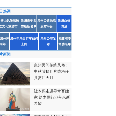
日热词
春雪山风雅颂映
泉州市委常
泉州公路信息
泉州白蚁
红文化旅游节
委最新名单
发布平台
防治
泉州网
泉州电动自行车如何
泉州公安发
福建省委
1周年
上牌
布
常委名单
片新闻
泉州民间传统风俗：
中秋节拾瓦片烧塔仔
共赏江天月
让木偶走进寻常百姓
家 给木偶行业带来新
希望