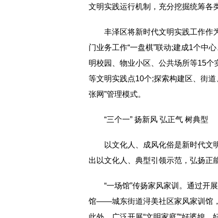
文明实践运行机制，充分挖掘统筹各
丰泽区将新时代文明实践工作作为
门业务工作“一盘棋”联动;建成1个中
明校园、物业小区、公共场所等15个
等文明实践点10个;探索构建区、街
张网”管理模式。
“三个一” 扬新风 弘正气 树典型
以文化人、成风化俗是新时代文
出以文化人、典型引领示范，弘扬正
“一场馆”传扬家风家训。通过开
馆——城东街道浔美社区家风家训馆
此外，广泛开展“文明家庭”“好婆媳、