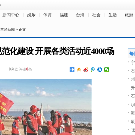
新闻中心
娱乐
体育
福建
台海
社会
生活
旅游
>
丰泽新闻
> 正文
化建设 开展各类活动近4000场
每
宁
0
0
浏览
评论
条
石
州
升
石
职
海
厦
“