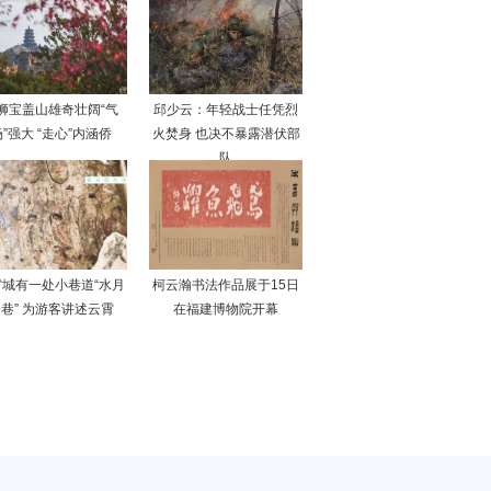
狮宝盖山雄奇壮阔“气
邱少云：年轻战士任凭烈
”强大 “走心”内涵侨
火焚身 也决不暴露潜伏部
队
霄城有一处小巷道“水月
柯云瀚书法作品展于15日
巷” 为游客讲述云霄
在福建博物院开幕