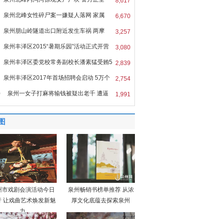
8,617
泉州北峰女性碎尸案一嫌疑人落网 家属
6,670
泉州朋山岭隧道出口附近发生车祸 两摩
3,257
泉州丰泽区2015“暑期乐园”活动正式开营
3,080
泉州丰泽区委党校常务副校长潘素猛受贿5
2,839
泉州丰泽区2017年首场招聘会启动 5万个
2,754
0
泉州一女子打麻将输钱被疑出老千 遭逼
1,991
图
州市戏剧会演活动今日
泉州畅销书榜单推荐 从浓
行 让戏曲艺术焕发新魅
厚文化底蕴去探索泉州
力