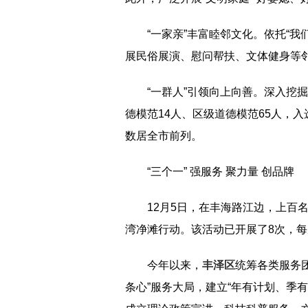
“一家亲”丰富睦邻文化。依托“我
展民俗展演、慰问帮扶、文体健身等邻里
“一群人”引领向上向善。深入挖
德模范14人、区级道德模范65人，入选
数居全市前列。
“三个一” 强服务 聚力量 创品牌
12月5日，在丰海路江边，上百
湾净滩行动。该活动已开展了8次，
今年以来，
丰泽区
统筹各类服务
条心”服务大局，建立“年有计划、季有