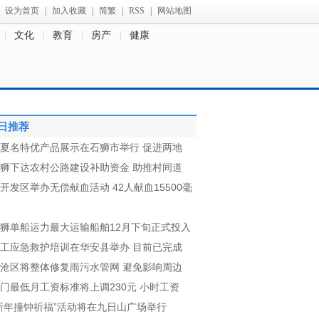
设为首页
|
加入收藏
|
简繁
|
RSS
|
网站地图
文化
教育
房产
健康
日推荐
夏名特优产品展示在石狮市举行 促进两地
狮下达农村公路建设补助资金 助推村间道
开发区举办无偿献血活动 42人献血15500毫
狮单船运力最大运输船舶12月下旬正式投入
工应急救护培训在华安县举办 目前已完成
沧区将整体修复雨污水管网 避免影响周边
门最低月工资标准将上调230元 小时工资
新年撞钟祈福”活动将在九日山广场举行