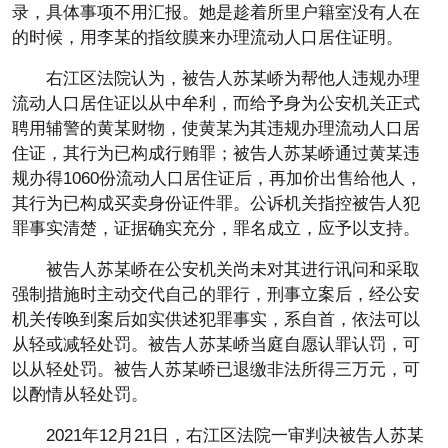
录，具体事项不用汇报。她是趁着所里户籍室没有人在
的时候，用李某的指纹膜来办理流动人口居住证明。
右江区法院认为，被告人苏某峤为帮他人违规办理
流动人口居住证以从中牟利，而给予身为公安机关正式
聘用辅警的黄某财物，使黄某为其违规办理流动人口居
住证，其行为已构成行贿罪；被告人苏某峤通过黄某违
规办得1060份流动人口居住证后，再加价出售给他人，
其行为已构成买卖身份证件罪。公诉机关指控被告人犯
罪事实清楚，证据确实充分，罪名成立，应予以支持。
被告人苏某峤在公安机关尚未对其进行讯问和采取
强制措施时主动交代自己的罪行，刑事立案后，经公安
机关传唤到案后如实供述犯罪事实，系自首，依法可以
从轻或减轻处罚。被告人苏某峤当庭自愿认罪认罚，可
以从轻处罚。被告人苏某峤已退缴非法所得三万元，可
以酌情从轻处罚。
2021年12月21日，右江区法院一审判决被告人苏某