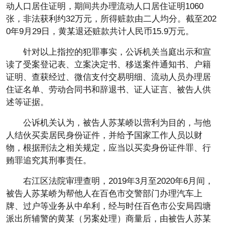
动人口居住证明，期间共办理流动人口居住证明1060
张，非法获利约32万元，所得赃款由二人均分。截至202
0年9月29日，黄某退还赃款共计人民币15.9万元。
针对以上指控的犯罪事实，公诉机关当庭出示和宣
读了受案登记表、立案决定书、移送案件通知书、户籍
证明、查获经过、微信支付交易明细、流动人员办理居
住证名单、劳动合同书和辞退书、证人证言、被告人供
述等证据。
公诉机关认为，被告人苏某峤以营利为目的，与他
人结伙买卖居民身份证件，并给予国家工作人员以财
物，根据刑法之相关规定，应当以买卖身份证件罪、行
贿罪追究其刑事责任。
右江区法院审理查明，2019年3月至2020年6月间，
被告人苏某峤为帮他人在百色市交警部门办理汽车上
牌、过户等业务从中牟利，经与时任百色市公安局四塘
派出所辅警的黄某（另案处理）商量后，由被告人苏某