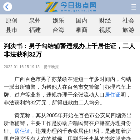
原创
泉州
娱乐
国内
财经
社会
县市
福建
台海
泉商
视频
旅游
判决书：男子勾结辅警违规办上千居住证，二人
非法获利32万
2022-01-16 15:19:13
扬子晚报
广西百色市男子苏某峤在短短一年多时间内，勾结
一派出所辅警，为帮他人在百色市交警部门办理汽车上
牌、过户等业务，违规办理千余张流动人口
居住证
明，
非法获利约32万元，所得赃款由二人均分。
黄某称，其从2005年开始在百色市公安局四塘派出
所做辅警，主要工作是协助户籍民警在户籍室办理身份
证、
居住证
。违规办理的千余张居住证明，是她趁着所
里户籍室没有人在的时候，用副所长李某的指纹膜来办