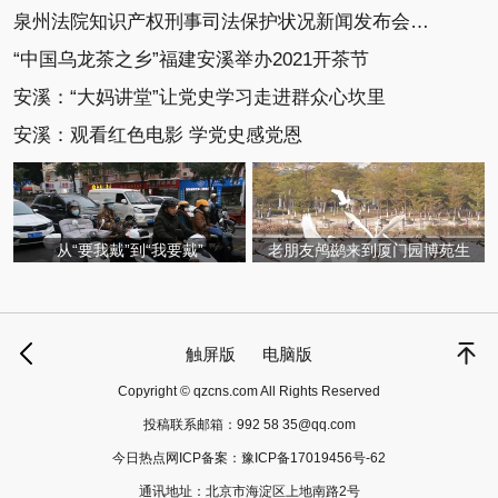
泉州法院知识产权刑事司法保护状况新闻发布会召开
“中国乌龙茶之乡”福建安溪举办2021开茶节
安溪：“大妈讲堂”让党史学习走进群众心坎里
安溪：观看红色电影 学党史感党恩
从“要我戴”到“我要戴”
老朋友鸬鹚来到厦门园博苑生
触屏版
电脑版
Copyright © qzcns.com All Rights Reserved
投稿联系邮箱：
992 58 35@qq.com
今日热点网ICP备案：
豫ICP备17019456号-62
通讯地址：北京市海淀区上地南路2号