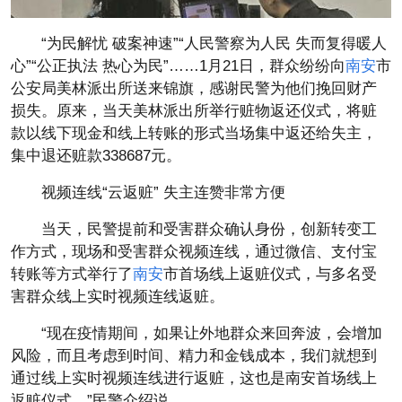
“为民解忧 破案神速”“人民警察为人民 失而复得暖人
心”“公正执法 热心为民”……1月21日，群众纷纷向
南安
市
公安局美林派出所送来锦旗，感谢民警为他们挽回财产
损失。原来，当天美林派出所举行赃物返还仪式，将赃
款以线下现金和线上转账的形式当场集中返还给失主，
集中退还赃款338687元。
视频连线“云返赃” 失主连赞非常方便
当天，民警提前和受害群众确认身份，创新转变工
作方式，现场和受害群众视频连线，通过
微信
、支付宝
转账等方式举行了
南安
市首场线上返赃仪式，与多名受
害群众线上实时视频连线返赃。
“现在
疫情
期间，如果让外地群众来回奔波，会增加
风险，而且考虑到时间、精力和金钱成本，我们就想到
通过线上实时视频连线进行返赃，这也是南安首场线上
返赃仪式。”民警介绍说。