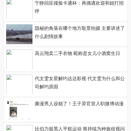
宁静回应撞脸卡通杯：再偶遇欢迎和姐打招
呼
隐秘的角落在哪个地方取景拍摄 主要讲述了
什么剧情故事
高云翔卖二手衣物 昵称是女儿小酒窝生日
代文雯女星解约达达影视 代文雯为什么和公
司解约原因
撕漫男人设稳了！王子异官宣入职微博动漫
比伯力挺黑人平权运动 将持续为种族歧视问