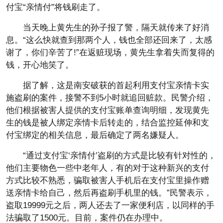
付宝“亲情付”将钱刷走了。
当天晚上黄先生的孙子报了警，隔天就传来了好消
息。“这么快就查到那两个人，钱也全部还回来了，太感
谢了，你们辛苦了!”在返赃现场，黄先生拿着失而复得的
钱，开心地笑了。
据了解，这是南安破获的首起利用支付宝亲情卡实
施盗刷的案件，接警不到5小时就追回赃款。民警介绍，
他们根据被害人提供的支付宝账单查询明细，发现黄先
生的钱是被人绑定亲情卡后转走的，结合监控延伸和支
付宝绑定的相关信息，最后确定了两名嫌疑人。
“通过支付宝‘亲情付’盗刷的方式是比较有针对
性
的，
他们主要物色一些中老年人，有的对于这种新兴的支付
方式比较不熟悉，骗取被害人手机后在支付宝里操作赠
送亲情卡给自己，然后再盗刷手机里的钱。”民警表示，
盗取19999元之后，两人还去了一家便利店，以同样的手
法骗取了1500元。目前，案件仍在办理中。