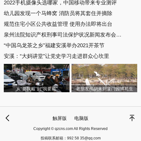
2022手机摄像头选哪家，中国移动带来专业测评
幼儿园发现一个马蜂窝 消防员将其套住并摘除
规范住宅小区公共收益管理 使用办法即将出台
泉州法院知识产权刑事司法保护状况新闻发布会召开
“中国乌龙茶之乡”福建安溪举办2021开茶节
安溪：“大妈讲堂”让党史学习走进群众心坎里
从“要我戴”到“我要戴”
老朋友鸬鹚来到厦门园博苑生
触屏版
电脑版
Copyright © qzcns.com All Rights Reserved
投稿联系邮箱：
992 58 35@qq.com