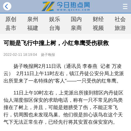
原创
泉州
娱乐
国内
财经
社会
县市
福建
台海
泉商
视频
旅游
可能是飞行中撞上树，小红隼鹰受伤获救
2022-02-11 18:19:04
扬子晚报
扬子晚报网2月11日讯（通讯员 李春燕 记者 万凌
云） 2月11日上午11时左右，镇江丹徒公安分局上党派
出所里来了一名特殊的“客人”——一只受伤的红隼鹰。
11日上午10时左右，上党派出所接到辖区内丹徒区
仙人湖度假区保安的求助电话，称有一只不常见的鸟类
撞在了树上，并且，可能是翅膀受了伤，不能正常飞
行，切周围也未发现鸟巢。他们很是担心该鸟在这个天
气下无法正常生存，已经先行将其安置在保安室内。