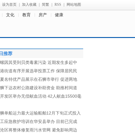
设为首页
|
加入收藏
|
简繁
|
RSS
|
网站地图
文化
教育
房产
健康
日推荐
螺因其受到贝类毒素污染 近期发生多起中
港街道有序开展选举投票工作 保障居民民
夏名特优产品展示在石狮市举行 促进两地
狮下达农村公路建设补助资金 助推村间道
开发区举办无偿献血活动 42人献血15500毫
狮单船运力最大运输船舶12月下旬正式投入
工应急救护培训在华安县举办 目前已完成
沧区将整体修复雨污水管网 避免影响周边