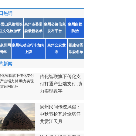
日热词
春雪山风雅颂映
泉州市委常
泉州公路信息
泉州白蚁
红文化旅游节
委最新名单
发布平台
防治
泉州网
泉州电动自行车如何
泉州公安发
福建省委
1周年
上牌
布
常委名单
片新闻
传化智联旗下传化支
付打通产业端支付 助
力实现数字
泉州民间传统风俗：
中秋节拾瓦片烧塔仔
共赏江天月