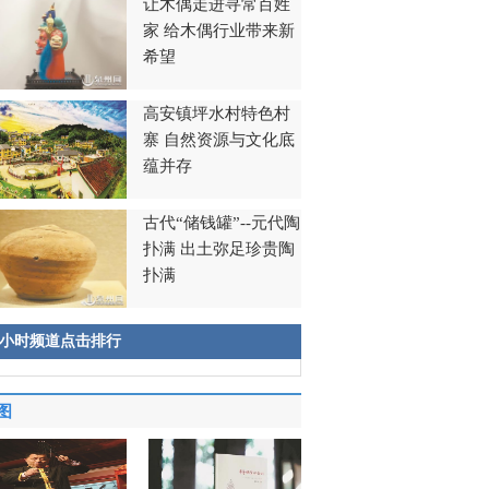
让木偶走进寻常百姓
家 给木偶行业带来新
希望
高安镇坪水村特色村
寨 自然资源与文化底
蕴并存
古代“储钱罐”--元代陶
扑满 出土弥足珍贵陶
扑满
8小时频道点击排行
图