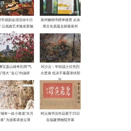
州市戏剧会演活动今日
泉州畅销书榜单推荐 从浓
行 让戏曲艺术焕发新魅
厚文化底蕴去探索泉州
力
狮宝盖山雄奇壮阔“气
邱少云：年轻战士任凭烈
”强大 “走心”内涵侨
火焚身 也决不暴露潜伏部
队
霄城有一处小巷道“水月
柯云瀚书法作品展于15日
巷” 为游客讲述云霄
在福建博物院开幕