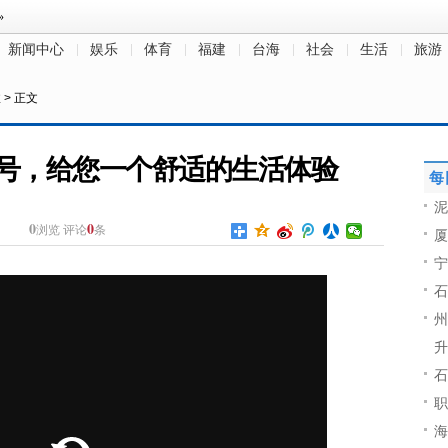
新闻中心
娱乐
体育
福建
台海
社会
生活
旅游
注
> 正文
号，给您一个舒适的生活体验
每
泥
0
0
浏览
评论
条
厦
宁
石
州
升
石
职
海