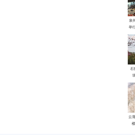
泉
举
石
场
云
楼