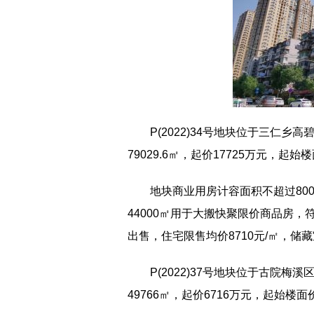
P(2022)34号地块位于三仁乡高
79029.6㎡，起价17725万元，起始楼
地块商业用房计容面积不超过80
44000㎡用于大搬快聚限价商品房
出售，住宅限售均价8710元/㎡，储藏室
P(2022)37号地块位于古院梅溪
49766㎡，起价6716万元，起始楼面价