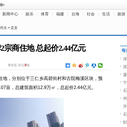
新闻中心
娱乐
体育
福建
台海
社会
生活
旅游
会民生
> 正文
宗商住地 总起价2.44亿元
每
深
0
0
浏览
评论
条
泥
厦
商住地，分别位于三仁乡高碧街村和古院梅溪区块，预
宁
07亩，总建筑面积12.9万㎡，总起价2.44亿元。
石
州
升
石
职