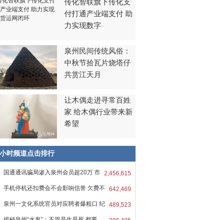
传化智联旗下传化支
付打通产业端支付 助
力实现数字
泉州民间传统风俗：
中秋节拾瓦片烧塔仔
共赏江天月
让木偶走进寻常百姓
家 给木偶行业带来新
希望
8小时频道点击排行
国通通讯骗局渗入泉州会员超20万 市
2,456,615
手机停机还扣费会不会影响信誉 欠费不
642,469
泉州一文化系统官员对应聘者爆粗口 纪
489,523
揭秘泉州“水鬼”：不管是生是死 都要