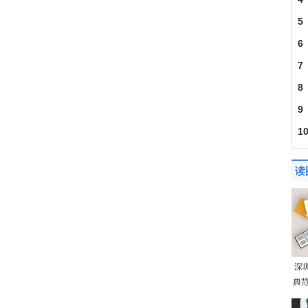
5
6
7
8
9
1
读
深
典范