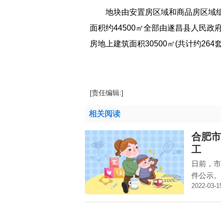
地块由安置房区域和商品房区域组
面积约44500㎡全部由遂昌县人民政
房地上建筑面积30500㎡(共计约264
标签：
地块总出让面积
起始楼面价
安置房
[责任编辑:]
相关阅读
合肥市
工
日前，市
件公示。
2022-03-1