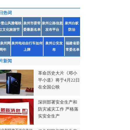
日热词
春雪山风雅颂映
泉州市委常
泉州公路信息
泉州白蚁
红文化旅游节
委最新名单
发布平台
防治
泉州网
泉州电动自行车如何
泉州公安发
福建省委
1周年
上牌
布
常委名单
片新闻
革命历史大片《邓小
平小道》将于4月22日
在全国公映
深圳部署安全生产和
防灾减灾工作 严格落
实安全生产