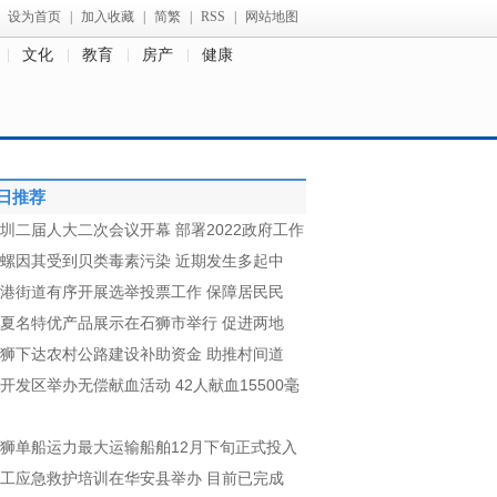
设为首页
|
加入收藏
|
简繁
|
RSS
|
网站地图
文化
教育
房产
健康
日推荐
圳二届人大二次会议开幕 部署2022政府工作
螺因其受到贝类毒素污染 近期发生多起中
港街道有序开展选举投票工作 保障居民民
夏名特优产品展示在石狮市举行 促进两地
狮下达农村公路建设补助资金 助推村间道
开发区举办无偿献血活动 42人献血15500毫
狮单船运力最大运输船舶12月下旬正式投入
工应急救护培训在华安县举办 目前已完成