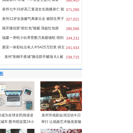
386,405
泉州七中19岁高三复读女生跳楼身亡 疑
371,290
泉州12岁女孩赌气离家出走 被陌生男子
327,021
揭开微信群“抢红包”猫腻 强盗红包群
280,566
福建一养蛇小伙养育数万条眼镜蛇 得到
244,211
惠安一体彩站点有人中5425万巨奖 得主
241,433
0
泉州“刺桐不夜城”微信群开赌场 8人被
239,715
图
圳成为全球全民阅读读
泉州市戏剧会演活动今日
城市 图书馆设置24小
举行 让戏曲艺术焕发新魅
力