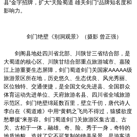
县”金字招牌，扩大“天险蜀道 雄关剑门”品牌知名度和
影响力。
剑门绝壁《别洞观景》（摄影 曾正强）
剑阁县地处四川省北部、川陕甘三省结合部，是
大蜀道的核心区、川陕甘结合部重点旅游城市、嘉陵
江上游重要生态屏障，剑门蜀道剑门关国家AAAAA级
旅游景区所在地，历史悠久、生态优良、风光秀丽、
区位独特、交通便捷，是全国文化先进县、全国群众
体育运动先进单位、天府旅游名县、四川省全域旅游
示范区。剑门绝壁绵延数百里，壁立千仞，唐代诗人
李白在《蜀道难》中用“黄鹤之飞尚不得过，猿猱欲度
愁攀援”来形容。剑门蜀道剑门关旅游区集古道、古
关、古柏于一体，融雄、奇、险、秀于一身，奇特的
地质地貌，造就了它不可复制的绝美风景。是游客清