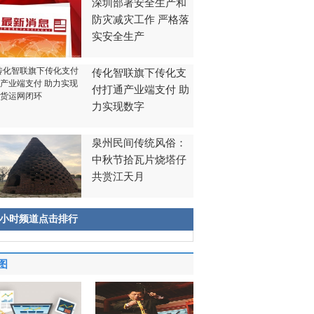
深圳部署安全生产和
防灾减灾工作 严格落
实安全生产
传化智联旗下传化支
付打通产业端支付 助
力实现数字
泉州民间传统风俗：
中秋节拾瓦片烧塔仔
共赏江天月
8小时频道点击排行
图