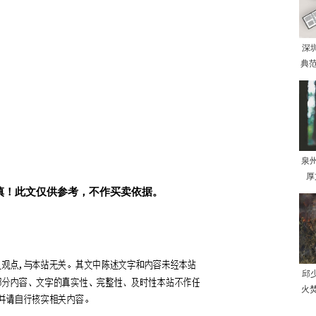
深
典范
泉
厚
慎！此文仅供参考，不作买卖依据。
邱
火