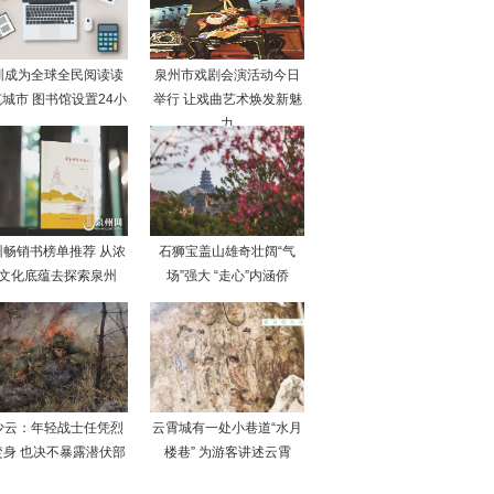
圳成为全球全民阅读读
泉州市戏剧会演活动今日
城市 图书馆设置24小
举行 让戏曲艺术焕发新魅
力
州畅销书榜单推荐 从浓
石狮宝盖山雄奇壮阔“气
文化底蕴去探索泉州
场”强大 “走心”内涵侨
少云：年轻战士任凭烈
云霄城有一处小巷道“水月
焚身 也决不暴露潜伏部
楼巷” 为游客讲述云霄
队