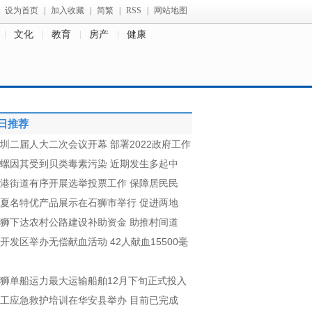
设为首页
|
加入收藏
|
简繁
|
RSS
|
网站地图
文化
教育
房产
健康
日推荐
圳二届人大二次会议开幕 部署2022政府工作
螺因其受到贝类毒素污染 近期发生多起中
港街道有序开展选举投票工作 保障居民民
夏名特优产品展示在石狮市举行 促进两地
狮下达农村公路建设补助资金 助推村间道
开发区举办无偿献血活动 42人献血15500毫
狮单船运力最大运输船舶12月下旬正式投入
工应急救护培训在华安县举办 目前已完成