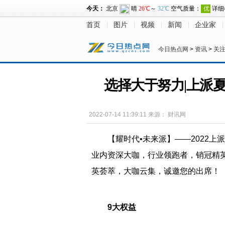
首页
图片
视频
新闻
企业家
今日热点网
>
资讯
>
关
选择大于努力|上派
2022-07-14 11:39:11
来源：
财讯网
【耀时代•未来派】——2022上
业内资深大咖，行业领跑者，销冠精
英荟萃，大咖云集，诚邀您的出席！
9大权益