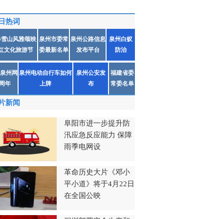
日热词
春雪山风雅颂映
泉州市委常
泉州公路信息
泉州白蚁
红文化旅游节
委最新名单
发布平台
防治
泉州网
泉州电动自行车如何
泉州公安发
福建省委
1周年
上牌
布
常委名单
片新闻
阜阳市进一步提升防
汛应急反应能力 保障
雨季电网设
革命历史大片《邓小
平小道》将于4月22日
在全国公映