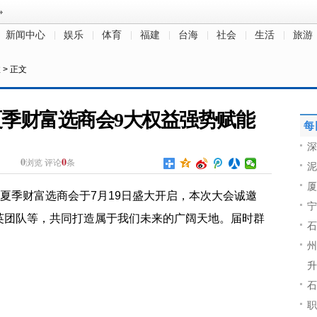
新闻中心
娱乐
体育
福建
台海
社会
生活
旅游
注
> 正文
夏季财富选商会9大权益强势赋能
每
深
0
0
浏览
评论
条
泥
厦
派夏季财富选商会于7月19日盛大开启，本次大会诚邀
宁
英团队等，共同打造属于我们未来的广阔天地。届时群
石
州
升
石
职