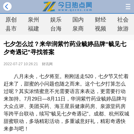
原创
泉州
娱乐
国内
财经
社会
县市
福建
台海
泉商
视频
旅游
七夕怎么过？来华润紫竹药业毓婷品牌“毓见七
夕奇遇记”寻找答案
2022-07-27 10:26:21
财讯网
八月未央，七夕将至。刚刚送走520，七夕节又忙着
赶来了，甜蜜的小问题也随之而来。这个七夕打算怎么
过呢？其实浓情蜜意不光需要语言来表达，更需要行动
来加持。7月29日—8月11日，华润紫竹药业毓婷品牌与
大众点评、美团买药、海王星辰健康药房、泉源堂药房
等跨平台联动，续写“毓见七夕奇遇记”。成都、杭州双城
甜蜜联动，多场精彩活动，多重诚意好礼，精彩奇遇快
来参与吧！