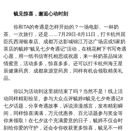
毓见惊喜，
邂逅
心动时刻
你和TA的奇遇是怎样开始的？一场电影、一杯奶
茶、一次旅行，还是……7月29日-8月11日，打卡杭州屈
臣氏西湖银泰店、成都万达影城锦江万达广场店或5家奶
茶店的毓婷“毓见七夕奇遇记”活动，在桃花树下书写奇遇
心愿，用一纸书信寄托相思或祝愿，来一杯奶茶品味浓
情蜜意，活动多多，惊喜多多。还可以打卡杭州海王星
辰健康药房、成都泉源堂药房，同样有机会领取精美礼
品。
你以为活动到这里就结束了吗？当然不是！线上活
动同样精彩纷呈。参与大众点评毓婷#毓见七夕奇遇记#
七夕话题，分享奇遇故事，诉说浪漫感言，发布精彩瞬
间，同样惊喜满满，万元优惠券、百元话题参与奖金等
你来领取！在七夕这个充满爱意的日子，毓婷不仅会时
刻给你爱的守护，还会令你收获更多惊喜，毓见不一样