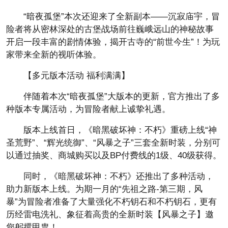
“暗夜孤堡”本次还迎来了全新副本——沉寂庙宇，冒
险者将从密林深处的古堡战场前往巍峨远山的神秘故事
开启一段丰富的剧情体验，揭开古寺的“前世今生”！为玩
家带来全新的视听体验。
【多元版本活动 福利满满】
伴随着本次“暗夜孤堡”大版本的更新，官方推出了多
种版本专属活动，为冒险者献上诚挚礼遇。
版本上线首日，《暗黑破坏神：不朽》重磅上线“神
圣荒野”、“辉光统御”、“风暴之子”三套全新时装，分别可
以通过抽奖、商城购买以及BP付费线的1级、40级获得。
同时，《暗黑破坏神：不朽》还推出了多种活动，
助力新版本上线。为期一月的“先祖之路-第三期，风
暴”为冒险者准备了大量强化不朽钥石和不朽钥石，更有
历经雷电洗礼、象征着高贵的全新时装【风暴之子】邀
您躬擐甲胄！