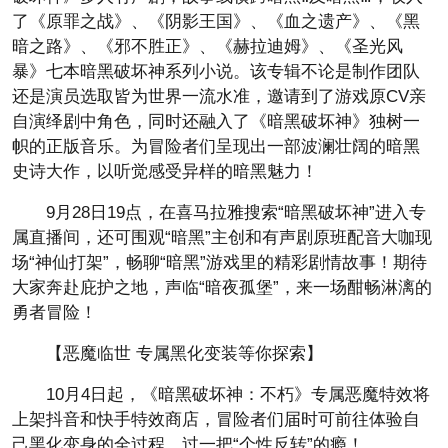
了《原罪之战》、《阴影王国》、《血之遗产》、《黑
暗之路》、《邪不胜正》、《赫拉迪姆》、《圣光风
暴》七本暗黑破坏神系列小说。该专辑不论是制作团队
还是演员选取皆为世界一流水准，邀请到了游戏原CV亲
自演绎剧中角色，同时还融入了《暗黑破坏神》独树一
帜的正版音乐。为冒险者们呈现出一部波澜壮阔的暗黑
史诗大作，以听觉感受异样的暗黑魅力！
9月28日19点，在喜马拉雅搜索“暗黑破坏神”进入专
属直播间，还可围观“暗黑”主创和有声剧原班配音大咖现
场“神仙打架”，畅聊“暗黑”游戏里的精彩剧情故事！期待
大家奔赴庇护之地，声临“暗夜孤堡”，来一场酣畅淋漓的
勇者冒险！
【恶魔临世 专属黑化变装等你探索】
10月4日起，《暗黑破坏神：不朽》专属恶魔特效将
上架抖音和快手特效商店，冒险者们届时可前往体验自
己黑化变身的全过程，过一把“个性反转”的瘾！