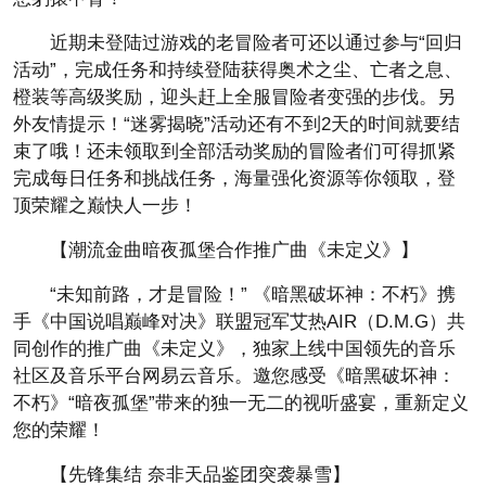
近期未登陆过游戏的老冒险者可还以通过参与“回归
活动”，完成任务和持续登陆获得奥术之尘、亡者之息、
橙装等高级奖励，迎头赶上全服冒险者变强的步伐。另
外友情提示！“迷雾揭晓”活动还有不到2天的时间就要结
束了哦！还未领取到全部活动奖励的冒险者们可得抓紧
完成每日任务和挑战任务，海量强化资源等你领取，登
顶荣耀之巅快人一步！
【潮流金曲暗夜孤堡合作推广曲《未定义》】
“未知前路，才是冒险！” 《暗黑破坏神：不朽》携
手《中国说唱巅峰对决》联盟冠军艾热AIR（D.M.G）共
同创作的推广曲《未定义》，独家上线中国领先的音乐
社区及音乐平台网易云音乐。邀您感受《暗黑破坏神：
不朽》“暗夜孤堡”带来的独一无二的视听盛宴，重新定义
您的荣耀！
【先锋集结 奈非天品鉴团突袭暴雪】