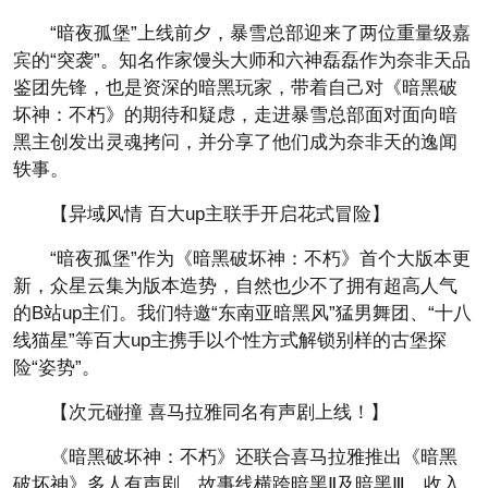
“暗夜孤堡”上线前夕，暴雪总部迎来了两位重量级嘉
宾的“突袭”。知名作家馒头大师和六神磊磊作为奈非天品
鉴团先锋，也是资深的暗黑玩家，带着自己对《暗黑破
坏神：不朽》的期待和疑虑，走进暴雪总部面对面向暗
黑主创发出灵魂拷问，并分享了他们成为奈非天的逸闻
轶事。
【异域风情 百大up主联手开启花式冒险】
“暗夜孤堡”作为《暗黑破坏神：不朽》首个大版本更
新，众星云集为版本造势，自然也少不了拥有超高人气
的B站up主们。我们特邀“东南亚暗黑风”猛男舞团、“十八
线猫星”等百大up主携手以个性方式解锁别样的古堡探
险“姿势”。
【次元碰撞 喜马拉雅同名有声剧上线！】
《暗黑破坏神：不朽》还联合喜马拉雅推出《暗黑
破坏神》多人有声剧，故事线横跨暗黑Ⅱ及暗黑Ⅲ，收入