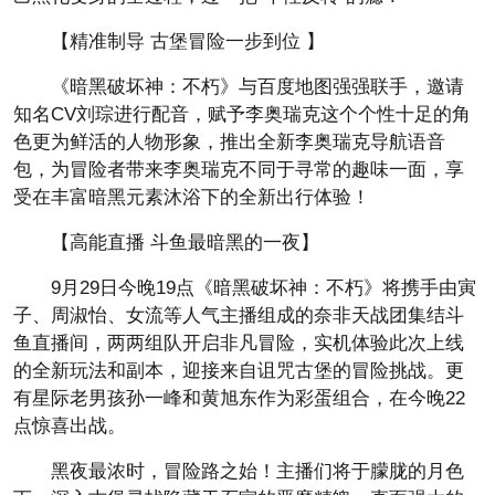
【精准制导 古堡冒险一步到位 】
《暗黑破坏神：不朽》与百度地图强强联手，邀请
知名CV刘琮进行配音，赋予李奥瑞克这个个性十足的角
色更为鲜活的人物形象，推出全新李奥瑞克导航语音
包，为冒险者带来李奥瑞克不同于寻常的趣味一面，享
受在丰富暗黑元素沐浴下的全新出行体验！
【高能直播 斗鱼最暗黑的一夜】
9月29日今晚19点《暗黑破坏神：不朽》将携手由寅
子、周淑怡、女流等人气主播组成的奈非天战团集结斗
鱼直播间，两两组队开启非凡冒险，实机体验此次上线
的全新玩法和副本，迎接来自诅咒古堡的冒险挑战。更
有星际老男孩孙一峰和黄旭东作为彩蛋组合，在今晚22
点惊喜出战。
黑夜最浓时，冒险路之始！主播们将于朦胧的月色