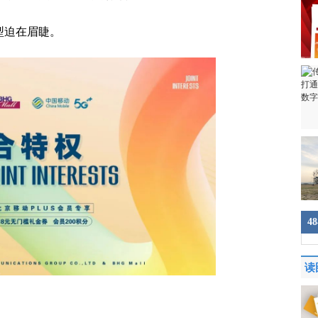
型迫在眉睫。
4
读