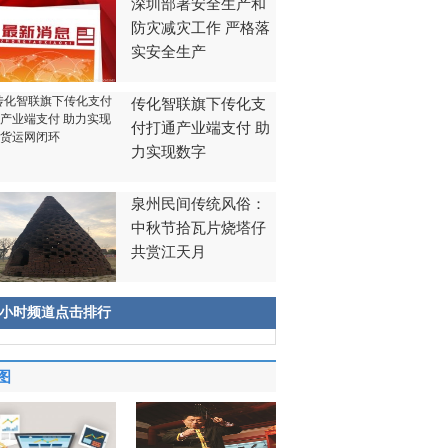
深圳部署安全生产和
防灾减灾工作 严格落
实安全生产
传化智联旗下传化支
付打通产业端支付 助
力实现数字
泉州民间传统风俗：
中秋节拾瓦片烧塔仔
共赏江天月
8小时频道点击排行
图