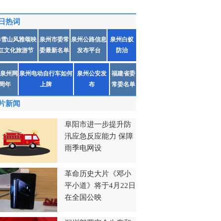
日热词
春雪山风雅颂映
泉州市委常
泉州公路信息
泉州白蚁
红文化旅游节
委最新名单
发布平台
防治
泉州网
泉州电动自行车如何
泉州公安发
福建省委
1周年
上牌
布
常委名单
片新闻
阜阳市进一步提升防
汛应急反应能力 保障
雨季电网设
革命历史大片《邓小
平小道》将于4月22日
在全国公映