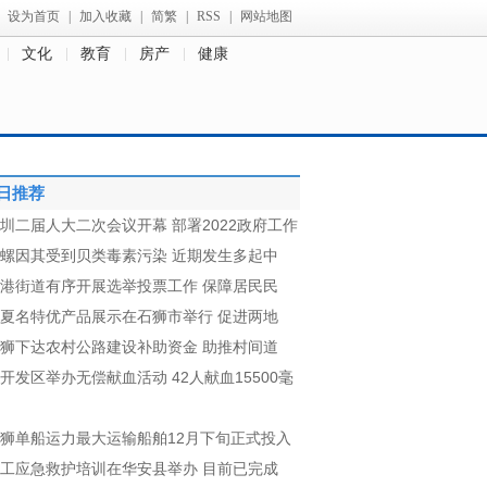
设为首页
|
加入收藏
|
简繁
|
RSS
|
网站地图
文化
教育
房产
健康
日推荐
圳二届人大二次会议开幕 部署2022政府工作
螺因其受到贝类毒素污染 近期发生多起中
港街道有序开展选举投票工作 保障居民民
夏名特优产品展示在石狮市举行 促进两地
狮下达农村公路建设补助资金 助推村间道
开发区举办无偿献血活动 42人献血15500毫
狮单船运力最大运输船舶12月下旬正式投入
工应急救护培训在华安县举办 目前已完成