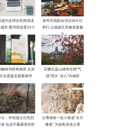
圳成为全球全民阅读读
泉州市戏剧会演活动今日
城市 图书馆设置24小
举行 让戏曲艺术焕发新魅
力
州畅销书榜单推荐 从浓
石狮宝盖山雄奇壮阔“气
文化底蕴去探索泉州
场”强大 “走心”内涵侨
少云：年轻战士任凭烈
云霄城有一处小巷道“水月
焚身 也决不暴露潜伏部
楼巷” 为游客讲述云霄
队