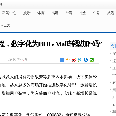
新闻中心
娱乐
体育
福建
台海
社会
生活
旅游
注
> 正文
数字化为BHG Mall转型加“码”
每
深
0
0
浏览
评论
条
泥
厦
宁
起以及人们消费习惯改变等多重因素影响，线下实体经
石
阵地，越来越多的商场开始推进数字化转型，激发增长
州
，增加用户黏性，为入驻商户引流，实现全新增长是线
升
石
职
迈向数字化，华联股份（000882）也积极寻求转