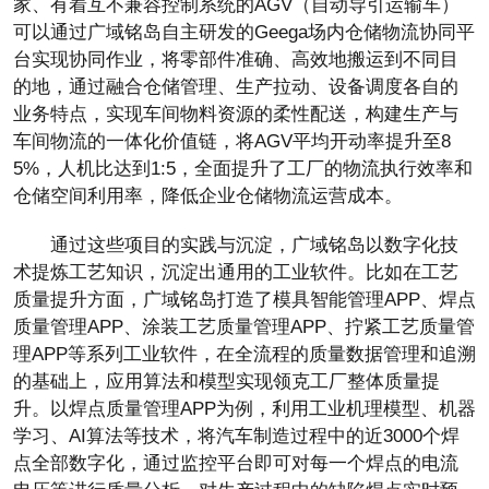
家、有着互不兼容控制系统的AGV（自动导引运输车）
可以通过广域铭岛自主研发的Geega场内仓储物流协同平
台实现协同作业，将零部件准确、高效地搬运到不同目
的地，通过融合仓储管理、生产拉动、设备调度各自的
业务特点，实现车间物料资源的柔性配送，构建生产与
车间物流的一体化价值链，将AGV平均开动率提升至8
5%，人机比达到1:5，全面提升了工厂的物流执行效率和
仓储空间利用率，降低企业仓储物流运营成本。
通过这些项目的实践与沉淀，广域铭岛以数字化技
术提炼工艺知识，沉淀出通用的工业软件。比如在工艺
质量提升方面，广域铭岛打造了模具智能管理APP、焊点
质量管理APP、涂装工艺质量管理APP、拧紧工艺质量管
理APP等系列工业软件，在全流程的质量数据管理和追溯
的基础上，应用算法和模型实现领克工厂整体质量提
升。以焊点质量管理APP为例，利用工业机理模型、机器
学习、AI算法等技术，将汽车制造过程中的近3000个焊
点全部数字化，通过监控平台即可对每一个焊点的电流