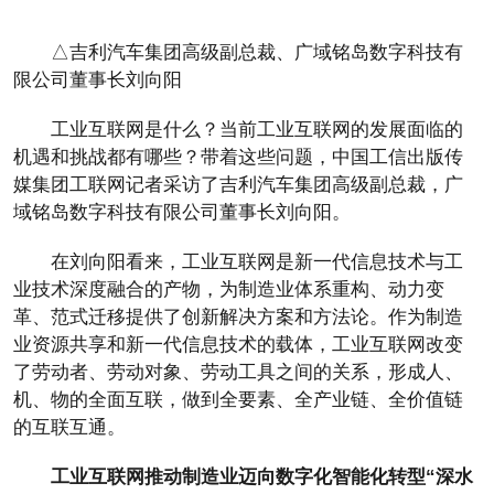
△吉利汽车集团高级副总裁、广域铭岛数字科技有
限公司董事长刘向阳
工业互联网是什么？当前工业互联网的发展面临的
机遇和挑战都有哪些？带着这些问题，中国工信出版传
媒集团工联网记者采访了吉利汽车集团高级副总裁，广
域铭岛数字科技有限公司董事长刘向阳。
在刘向阳看来，工业互联网是新一代信息技术与工
业技术深度融合的产物，为制造业体系重构、动力变
革、范式迁移提供了创新解决方案和方法论。作为制造
业资源共享和新一代信息技术的载体，工业互联网改变
了劳动者、劳动对象、劳动工具之间的关系，形成人、
机、物的全面互联，做到全要素、全产业链、全价值链
的互联互通。
工业互联网推动制造业迈向数字化智能化转型“深水