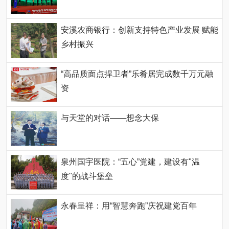
安溪农商银行：创新支持特色产业发展 赋能
乡村振兴
“高品质面点捍卫者”乐肴居完成数千万元融
资
与天堂的对话——想念大保
泉州国宇医院：“五心”党建，建设有"温
度"的战斗堡垒
永春呈祥：用“智慧奔跑”庆祝建党百年