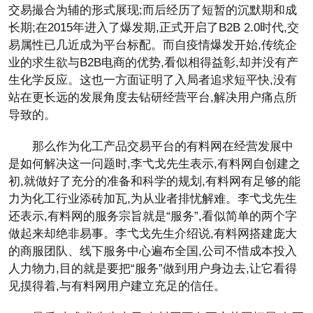
交易撮合为辅的形式展现;而后经历了短暂的沉默期和成
长期;在2015年进入了爆发期,正式开启了B2B 2.0时代,交
易属性已几近成为平台标配。而自疫情爆发开始,传统企
业的求生欲与B2B电商的优势,看似相得益彰,却并没有产
生化学反应。这也一方面证明了入局者追求短平快,没有
站在更长远的发展角度去钻研经营平台,解决用户痛点所
导致的。
那么作为化工产品交易平台的有料网在经营发展中
是如何解决这一问题时,李弋戈先生表示,有料网自创建之
初,就做好了充分的准备和科学的规划,有料网有足够的能
力为化工行业添砖加瓦,为从业者排忧解难。李弋戈先生
还表示,有料网的服务宗旨就是“服务”,看似简单的两个字
做起来却绝非易事。李弋戈先生介绍说,有料网搭建庞大
的商服团队、线下服务中心遍布全国,公司不惜成本投入
人力物力,目的就是要把“服务”做到用户身边去,让它看得
见摸得着,与有料网用户建立充足的信任。