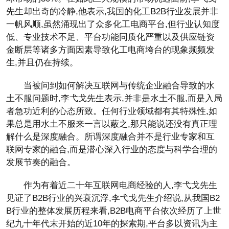
先生却出奇的冷静,他表示,我国的化工B2B行业发展并非
一帆风顺,虽然涌现出了众多化工电商平台,但行业认知度
低、专业技术不足、平台功能同质化严重以及供应链资
金断层等诸多方面因素导致化工电商垮台的现象频频发
生,并且仍在持续。
当被问到如何解决互联网与传统企业融合导致的水
土不服问题时,李弋戈先生表示,并非是水土不服,而是入局
者急功近利的心态所致。任何行业领域都有其特殊性,如
果总是用水土不服来一言以蔽之,那只能说还没有真正理
解什么是深度融合。所谓深度融合并不是行业专家和互
联网专家的融合,而是潜心深入行业的态度与科学合理的
发展节奏的融合。
作为有着近二十年互联网电商经验的人,李弋戈先生
见证了B2B行业的兴衰沉浮,李弋戈先生介绍说,从我国B2
B行业的整体发展历程来看,B2B电商平台依次经历了上世
纪九十年代末开始的近10年的探索期,平台多以资讯为主