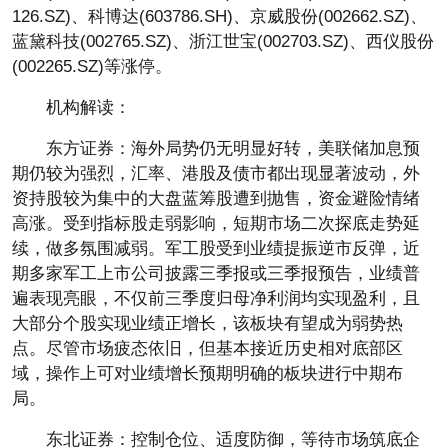
126.SZ)、科博达(603786.SH)、京威股份(002662.SZ)、
蓝黛科技(002765.SZ)、浙江世宝(002703.SZ)、西仪股份
(002265.SZ)等涨停。
机构解读：
东方证券：海外局势仍无明显好转，美联储加息预
期仍较为强烈，汇率、港股及债市都出现显著波动，外
资持股较为集中的大盘蓝筹股遭到抛售，资金避险情绪
高涨。受到指标股走弱影响，短期市场二次探底走势延
续，做多氛围减弱。军工股受到业绩提振逆市反弹，近
期多家军工上市公司披露三季报或三季报预告，业绩普
遍表现亮眼，不仅前三季度归母净利润均实现盈利，且
大部分个股实现业绩正增长，该板块有望成为弱势热
点。尽管市场疲态依旧，但基本接近历史相对底部区
域，操作上可对业绩增长预期明确的板块进行中期布
局。
东北证券：控制仓位、适度防御，等待市场筑底企