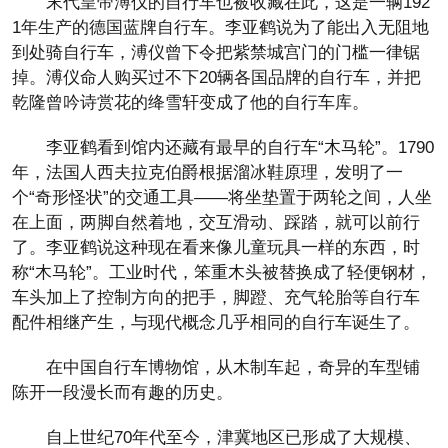
末代皇帝溥仪的自行车也被收藏在此，这是一辆192
1年生产的德国蓝牌自行车。李亚鹤说为了能出入无阻地
到处骑自行车，溥仪曾下令把紫禁城宫门的门槛一律锯
掉。溥仪命人购买过不下20辆各国品牌的自行车，并把
乾隆曾吟诗赏花的绛雪轩变成了他的自行车库。
李亚鹤看到馆内还藏有最早的自行车“木马轮”。1790
年，法国人西夫拉克伯爵根据溜冰鞋原理，发明了一
个“奇形怪状”的交通工具——将坐垫置于两轮之间，人坐
在上面，两脚自然着地，交互滑动、踩踏，就可以前行
了。李亚鹤说这种现在看来像儿童玩具一样的东西，时
称“木马轮”。工业时代，笨重木头被替换成了轻便钢材，
车头加上了控制方向的把手，脚蹬、充气轮胎等自行车
配件相继产生，与现代概念几乎相同的自行车诞生了。
在中国自行车博物馆，从木制车起，奇异的车型铺
陈开一段漫长而有趣的历史。
自上世纪70年代至今，津冀地区已形成了大规模、