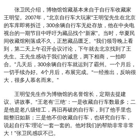
张卫民介绍，博物馆馆藏基本来自于自行车收藏家
王明玺。2007年，“北京自行车大玩家”王明玺先生在北京
的车库即将拆迁，300余辆自行车无处存放，他在中央电
视台的一期节目中呼吁为藏品找个“新家”。当时，华夏民
间收藏馆刚落成不久，正愁藏品匮乏。“我们领导晚上看
到，第二天上午召开会议讨论，下午就去北京找到了王
先生。王先生感动于我们的诚意，两下相商，一拍即
合。”几天后，300余辆自行车就运到了霸州。一个月后，
一切手续办好。4个月后，布展完成。“一经推出，反响很
大，很多人慕名而来。”
王明玺先生作为博物馆的名誉馆长，定期去提建
议、讲故事。“王老有‘三绝’：一是收藏自行车数最多；二
是他是老八级钳工，再旧再破的自行车，到了他手里也
能整旧如新；三是他不但收藏自行车，也研究自行车，
说起自行车‘理论’一套一套的。他对我们的帮助非常非常
大！”张卫民感叹不已。