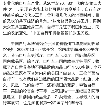
专业化的自行车产业。从20世纪70、80年代的“结婚四大
件”之一，到现在大街上随处可见的共享单车，自行车这
种简单的二轮代步工具，曾引领几代人的消费时尚，目
前又吹响共享经济的号角。“从奢侈品到公共工具，再到
大众工具直至健身工具，自行车见证了我国制造业、民
生的发展变化。”中国自行车博物馆馆长张卫民说。
中国自行车博物馆位于河北省霸州市华夏民间收藏
馆4楼，2008年10月正式开馆，馆内建筑面积4000平方
米，分为自行车史话厅、自行车运动厅、国际藏品区、
国内藏品区、综合厅、自行车王国的故事厅等展区，收
藏了产自世界各地不同品牌的精品自行车500多辆，李亚
鹤说这里既有享誉海内外的英国产白金人、三枪等著名
自行车，也有我们身边熟悉的国产四大品牌：红旗、永
久、凤凰、飞鸽自行车，还有德国的蓝牌、奔驰自行
车，美国的哈雷自行车等，是我国唯一一座经国务院审
批建立，目前国内藏品最多、种类最全、世界最大的自
行车展馆，也是河北省第一家“国字号”博物馆。