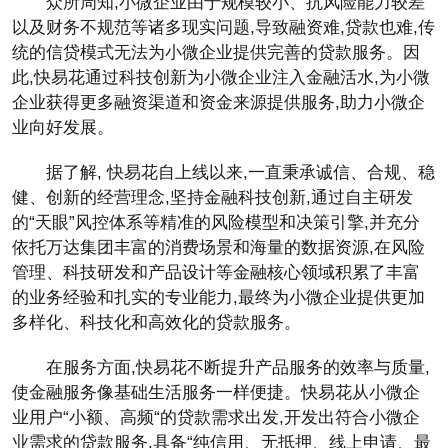
众所周知,小微企业由于规模较小、抗风险能力较差
以及财务不规范等诸多现实问题,导致融资难,贷款也难,传
统的信贷模式无法为小微企业提供完善的贷款服务。因
此,快易花通过科技创新为小微企业注入金融活水,为小微
企业获得更多融资渠道和资金来源提供服务,助力小微企
业向好发展。
据了解, 快易花自上线以来,一直秉承诚信、合规、稳
健、创新的经营理念,坚持金融科技创新,通过自主研发
的“天眼”风控体系等精准的风险模型和决策引擎,并充分
依托万达集团丰富的消费场景和海量的数据资源,在风险
管理、科技研发和产品设计等金融核心领域积累了丰富
的业务经验和扎实的专业能力,最终为小微企业提供更加
多样化、科技化和高效化的贷款服务。
在服务方面,快易花不断提升产品服务的效率与质量,
使金融服务像基础生活服务一样便捷。快易花从小微企
业用户“小额、高频“的贷款需求出发,开发出符合小微企
业需求的贷款服务,具备“纯信用、无抵押、线上申请、最