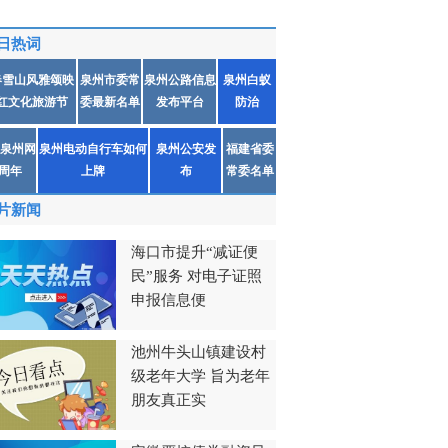
日热词
春雪山风雅颂映
泉州市委常
泉州公路信息
泉州白蚁
红文化旅游节
委最新名单
发布平台
防治
泉州网
泉州电动自行车如何
泉州公安发
福建省委
1周年
上牌
布
常委名单
片新闻
海口市提升“减证便
民”服务 对电子证照
申报信息便
池州牛头山镇建设村
级老年大学 旨为老年
朋友真正实