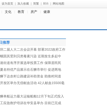
设为首页
|
加入收藏
|
简繁
|
RSS
|
网站地图
文化
教育
房产
健康
日推荐
圳二届人大二次会议开幕 部署2022政府工作
螺因其受到贝类毒素污染 近期发生多起中
港街道有序开展选举投票工作 保障居民民
夏名特优产品展示在石狮市举行 促进两地
狮下达农村公路建设补助资金 助推村间道
开发区举办无偿献血活动 42人献血15500毫
狮单船运力最大运输船舶12月下旬正式投入
工应急救护培训在华安县举办 目前已完成