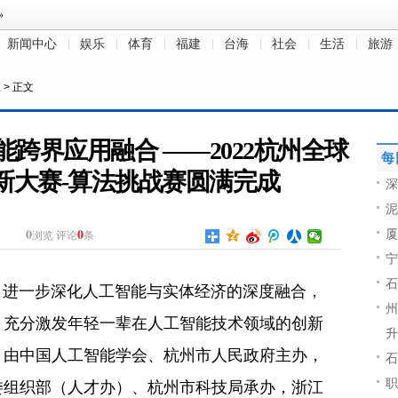
新闻中心
娱乐
体育
福建
台海
社会
生活
旅游
注
> 正文
跨界应用融合 ——2022杭州全球
每
新大赛-算法挑战赛圆满完成
深
泥
0
0
厦
浏览
评论
条
宁
石
，进一步深化人工智能与实体经济的深度融合，
州
，充分激发年轻一辈在人工智能技术领域的创新
升
。由中国人工智能学会、杭州市人民政府主办，
石
职
委组织部（人才办）、杭州市科技局承办，浙江