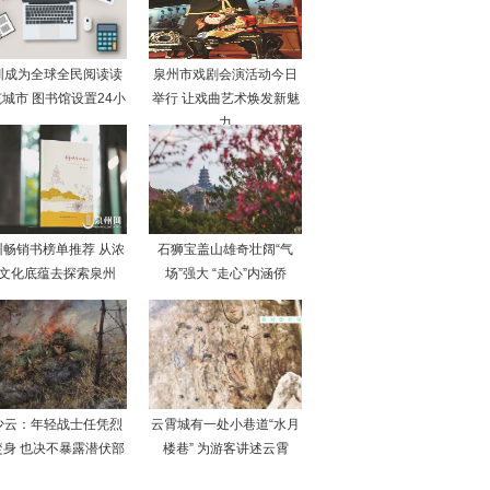
圳成为全球全民阅读读
泉州市戏剧会演活动今日
城市 图书馆设置24小
举行 让戏曲艺术焕发新魅
力
州畅销书榜单推荐 从浓
石狮宝盖山雄奇壮阔“气
文化底蕴去探索泉州
场”强大 “走心”内涵侨
少云：年轻战士任凭烈
云霄城有一处小巷道“水月
焚身 也决不暴露潜伏部
楼巷” 为游客讲述云霄
队