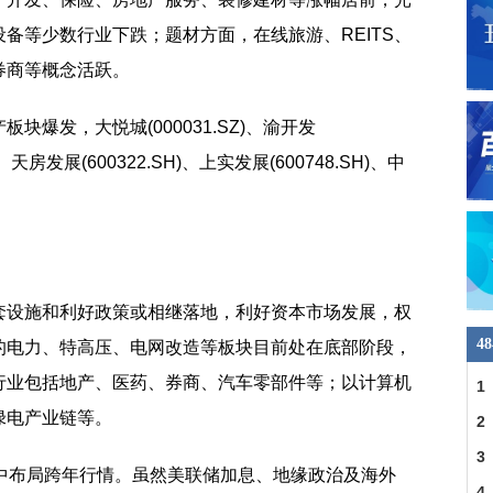
备等少数行业下跌；题材方面，在线旅游、REITS、
券商等概念活跃。
爆发，大悦城(000031.SZ)、渝开发
H)、天房发展(600322.SH)、上实发展(600748.SH)、中
套设施和利好政策或相继落地，利好资本市场发展，权
4
的电力、特高压、电网改造等板块目前处在底部阶段，
行业包括地产、医药、券商、汽车零部件等；以计算机
1
绿电产业链等。
警
2
没
3
底中布局跨年行情。虽然美联储加息、地缘政治及海外
团
4