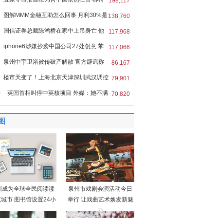
198,117
图解MMM金融互助怎么回事 月利30%是
138,760
国信证券总裁陈鸿桥在家中上吊身亡 他
117,968
iphone6涉嫌抄袭中国公司27处创意 苹
117,066
泉州中宇卫浴被传破产解散 官方辟谣称
86,167
楼市天变了！上海北京天津深圳武汉调控
79,901
0
英国首相叫停中英核项目 外媒：她不满
70,820
图
圳成为全球全民阅读读
泉州市戏剧会演活动今日
城市 图书馆设置24小
举行 让戏曲艺术焕发新魅
力