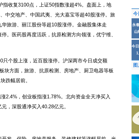
沪指收复3100点，上证50指数涨超4%。盘面上，地
今
、中交地产、中国武夷、光大嘉宝等超40股涨停。旅
华旅游、丽江股份等超10股涨停。金融股集体走
永
山
涨停。医药股再度活跃，抗原检测方向领涨，优宁维、
今日
00只个股上涨，近百股涨停。沪深两市今日成交额
图
亿。板块方面，旅游、抗原检测、房地产、厨卫电器等板
板块跌幅居前。
涨2.4%，创业板指涨1.78%。北向资金全天净买入
7亿元，深股通净买入40.28亿元。
产开发、保险、房地产服务、装修建材等涨幅居前，光