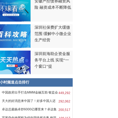
安徽严控债券融资风
险 融资成本不断降低
深圳社保费扩大缓缴
范围 缓解中小微企业
生产经营
深圳前海助企资金服
务平台上线 实现“一
个窗口”提
8小时频道点击排行
中国政府出手打击MMM金融互助 银监会
449,292
天大的好消息来中国了！好多中国人还
292,062
卓达总裁杨卓舒6000亿哪里来？卓达集
200,517
宜家夺命抽屉柜为何中国依然在售 称符