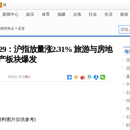
新闻中心
娱乐
体育
福建
台海
社会
生活
旅游
>
财经热点
> 正文
9：沪指放量涨2.31% 旅游与房地
每
产板块爆发
深
泥
0
0
厦
浏览
评论
条
宁
石
州
升
石
资料图片仅供参考)
职