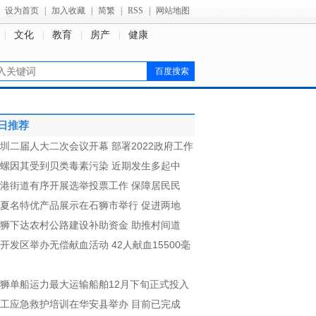
设为首页
|
加入收藏
|
简繁
|
RSS
|
网站地图
文化
教育
房产
健康
日推荐
圳二届人大二次会议开幕 部署2022政府工作
螺因其受到贝类毒素污染 近期发生多起中
港街道有序开展选举投票工作 保障居民民
夏名特优产品展示在石狮市举行 促进两地
狮下达农村公路建设补助资金 助推村间道
开发区举办无偿献血活动 42人献血15500毫
狮单船运力最大运输船舶12月下旬正式投入
工应急救护培训在华安县举办 目前已完成