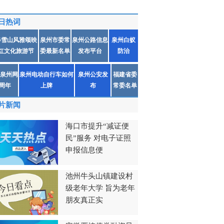
日热词
春雪山风雅颂映
泉州市委常
泉州公路信息
泉州白蚁
红文化旅游节
委最新名单
发布平台
防治
泉州网
泉州电动自行车如何
泉州公安发
福建省委
1周年
上牌
布
常委名单
片新闻
海口市提升“减证便
民”服务 对电子证照
申报信息便
池州牛头山镇建设村
级老年大学 旨为老年
朋友真正实