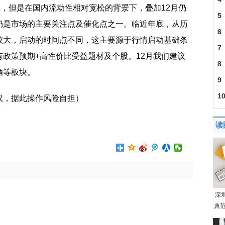
，但是在国内流动性相对宽松的背景下，叠加12月仍
5
仍是市场的主要关注点及催化点之一。临近年底，从历
骗
6
较大，启动的时间点不同，这主要源于行情启动基础条
7
政策预期+高性价比受益题材及个股。12月我们建议
果
8
酒等板块。
9
1
议，据此操作风险自担）
房发展
上实发展
读
深
典范