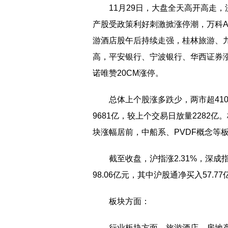
11月29日，大盘全天高开高走，
产股受政策利好刺激掀涨停潮，万科A
游酒店股午后持续走强，桂林旅游、九
高，平安银行、宁波银行、华西证券
诺唯赞20CM涨停。
总体上个股涨多跌少，两市超41
9681亿，较上个交易日放量2282
块涨幅居前，中船系、PVDF概念等
截至收盘，沪指涨2.31%，深成指
98.06亿元，其中沪股通净买入57.7
板块方面：
行业板块方面，旅游酒店、房地