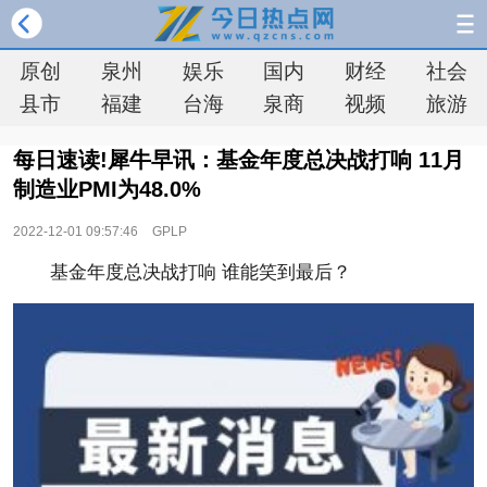
原创
泉州
娱乐
国内
财经
社会
县市
福建
台海
泉商
视频
旅游
每日速读!犀牛早讯：基金年度总决战打响 11月
制造业PMI为48.0%
2022-12-01 09:57:46
GPLP
基金年度总决战打响 谁能笑到最后？