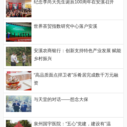
纪念李尚大先生诞辰100周年在安溪召开
世界茶贸指数研究中心落户安溪
安溪农商银行：创新支持特色产业发展 赋能
乡村振兴
“高品质面点捍卫者”乐肴居完成数千万元融
资
与天堂的对话——想念大保
泉州国宇医院：“五心”党建，建设有"温