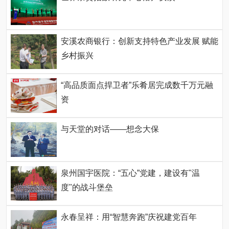
安溪农商银行：创新支持特色产业发展 赋能
乡村振兴
“高品质面点捍卫者”乐肴居完成数千万元融
资
与天堂的对话——想念大保
泉州国宇医院：“五心”党建，建设有"温
度"的战斗堡垒
永春呈祥：用“智慧奔跑”庆祝建党百年