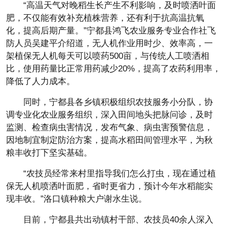
“高温天气对晚稻生长产生不利影响，及时喷洒叶面
肥，不仅能有效补充植株营养，还有利于抗高温抗氧
化，提高后期产量。”宁都县鸿飞农业服务专业合作社飞
防人员吴建平介绍道，无人机作业用时少、效率高，一
架植保无人机每天可以喷药500亩，与传统人工喷洒相
比，使用药量比正常用药减少20%，提高了农药利用率，
降低了人力成本。
同时，宁都县各乡镇积极组织农技服务小分队，协
调专业化农业服务组织，深入田间地头把脉问诊，及时
监测、检查病虫害情况，发布气象、病虫害预警信息，
因地制宜制定防治方案，提高水稻田间管理水平，为秋
粮丰收打下坚实基础。
“农技员经常来村里指导我们怎么打虫，现在通过植
保无人机喷洒叶面肥，省时更省力，预计今年水稻能实
现丰收。”洛口镇种粮大户谢水生说。
目前，宁都县共出动镇村干部、农技员40余人深入