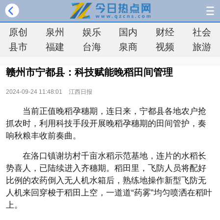
原创
泉州
娱乐
国内
财经
社会
县市
福建
台海
泉商
视频
旅游
赣州市宁都县：科技赋能晚稻田间管理
2024-09-24 11:48:01
江西日报
当前正值晚稻孕穗期，连日来，宁都县各地农户抢
抓农时，利用科技手段开展晚稻孕穗期的田间管护，奏
响秋粮丰收前奏曲。
在洛口镇谢坊村千亩水稻示范基地，连片的水稻长
势喜人，已陆续进入齐穗期。稻田里，飞防人员将配好
比例的农药倒入无人机水箱后，熟练地操作新型飞防无
人机来回穿梭于稻田上空，一道道“药雾”均匀喷洒在稻叶
上。