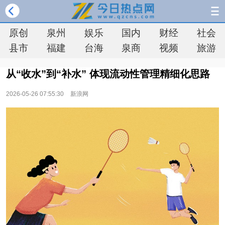
原创
泉州
娱乐
国内
财经
社会
县市
福建
台海
泉商
视频
旅游
从“收水”到“补水” 体现流动性管理精细化思路
2026-05-26 07:55:30
新浪网