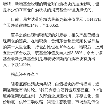
增聘，新增基金经理的调仓对白酒板块的抛压影响，也
是不少仍在重仓白酒板块的消费基金经理所担忧的。
目前，易方达蓝筹精选最新更新净值显示，5月27日
当天净值微跌0.14%，至1.6052。
更早之前出现增聘情况的刘彦春，相关产品已经出
现调仓的迹象。在增聘前，贵州茅台曾是景顺长城鼎益
的第一大重仓股，持仓占比也在10%左右；增聘后，上周
五贵州茅台收跌，该基金净值反而大涨3.36%，今天，该
基金最新更新基金则是与表现强势的白酒板块有所出
入，下跌1.99%。
拐点还有多久？
随着底部出清成为共识，白酒板块的行情拐点，近
期逐渐受市场讨论。“我们判断白酒行业底部已至。”中信
证券近期观点提到，头部酒企加速出清、库存去化、量
价触底、供给主动收缩、渠道生态改善、市场预期低位