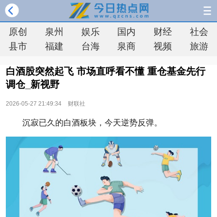
原创
泉州
娱乐
国内
财经
社会
县市
福建
台海
泉商
视频
旅游
白酒股突然起飞 市场直呼看不懂 重仓基金先行
调仓_新视野
2026-05-27 21:49:34
财联社
沉寂已久的白酒板块，今天逆势反弹。