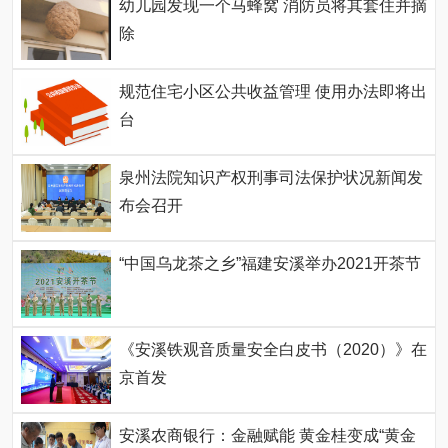
幼儿园发现一个马蜂窝 消防员将其套住并摘
除
规范住宅小区公共收益管理 使用办法即将出
台
泉州法院知识产权刑事司法保护状况新闻发
布会召开
“中国乌龙茶之乡”福建安溪举办2021开茶节
《安溪铁观音质量安全白皮书（2020）》在
京首发
安溪农商银行：金融赋能 黄金桂变成“黄金