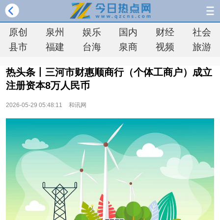
原创
泉州
娱乐
国内
财经
社会
县市
福建
台海
泉商
视频
旅游
热头条丨三河市财惠顺商行（个体工商户）成立
注册资本8万人民币
2026-05-29 05:48:11
和讯网