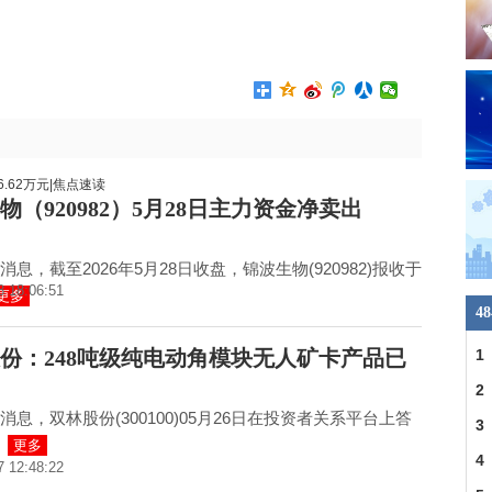
物（920982）5月28日主力资金净卖出
息，截至2026年5月28日收盘，锦波生物(920982)报收于
8 18:06:51
更多
4
份：248吨级纯电动角模块无人矿卡产品已
1
2
消息，双林股份(300100)05月26日在投资者关系平台上答
合
3
更多
4
7 12:48:22