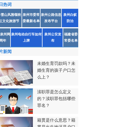
日热词
春雪山风雅颂映
泉州市委常
泉州公路信息
泉州白蚁
红文化旅游节
委最新名单
发布平台
防治
泉州网
泉州电动自行车如何
泉州公安发
福建省委
1周年
上牌
布
常委名单
片新闻
未婚生育罚款吗？未
婚生育的孩子户口怎
么上？
渎职罪是怎么定义
的？渎职罪包括哪些
罪名？
籍贯是什么意思？籍