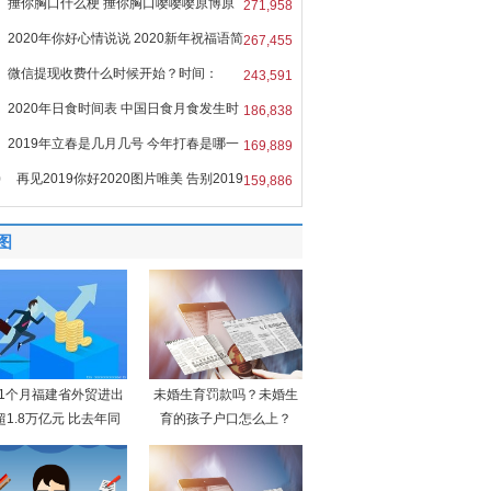
捶你胸口什么梗 捶你胸口嘤嘤嘤原博原
271,958
2020年你好心情说说 2020新年祝福语简
267,455
微信提现收费什么时候开始？时间：
243,591
6
2020年日食时间表 中国日食月食发生时
186,838
2019年立春是几月几号 今年打春是哪一
169,889
0
再见2019你好2020图片唯美 告别2019
159,886
图
11个月福建省外贸进出
未婚生育罚款吗？未婚生
超1.8万亿元 比去年同
育的孩子户口怎么上？