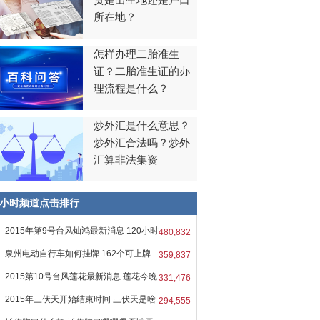
贯是出生地还是户口
所在地？
怎样办理二胎准生
证？二胎准生证的办
理流程是什么？
炒外汇是什么意思？
炒外汇合法吗？炒外
汇算非法集资
8小时频道点击排行
2015年第9号台风灿鸿最新消息 120小时
480,832
泉州电动自行车如何挂牌 162个可上牌
359,837
2015第10号台风莲花最新消息 莲花今晚
331,476
2015年三伏天开始结束时间 三伏天是啥
294,555