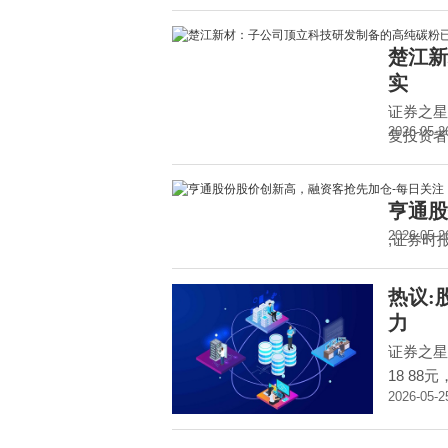
楚江新
实
证券之星
2026-05-2
复投资者
亨通股
2026-05-2
,证券时
热议:
力
证券之星消
18 88元
2026-05-2