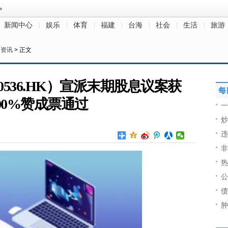
新闻中心
娱乐
体育
福建
台海
社会
生活
旅游
民资讯
> 正文
0536.HK）宣派末期股息议案获
每
0.00%赞成票通过
一
炒
违
非
热
公
债
肿