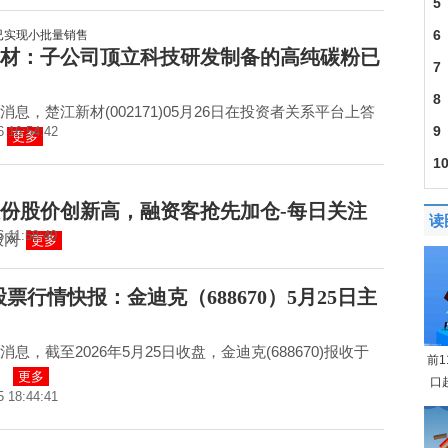
5
6
材：子公司顶立科技研发制备的高纯碳粉已
7
201
8
消息，楚江新材(002171)05月26日在投资者关系平台上答
9
6 16:54:42
更多
1
迎
份股价创新高，融资客抢先加仓-每日关注
读
6 11:58:40
报网
更多
股票行情快报：金迪克（688670）5月25日主
息，截至2026年5月25日收盘，金迪克(688670)报收于
前
，
更多
口
5 18:44:41