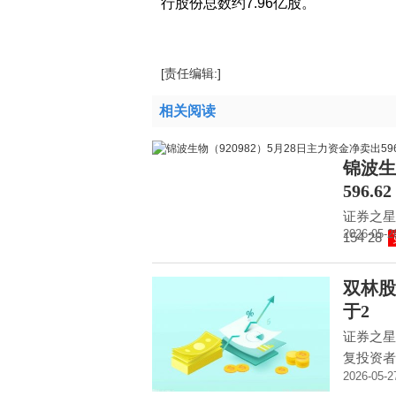
行股份总数约7.96亿股。
标签：
财经频道
财经资讯
[责任编辑:]
相关阅读
锦波生
596.62
证券之星消
2026-05-2
154 28
双林股
于2
证券之星
复投资者
2026-05-2