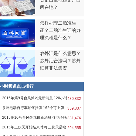
贯是出生地还是户口
所在地？
怎样办理二胎准生
证？二胎准生证的办
理流程是什么？
炒外汇是什么意思？
炒外汇合法吗？炒外
汇算非法集资
8小时频道点击排行
2015年第9号台风灿鸿最新消息 120小时
480,832
泉州电动自行车如何挂牌 162个可上牌
359,837
2015第10号台风莲花最新消息 莲花今晚
331,476
2015年三伏天开始结束时间 三伏天是啥
294,555