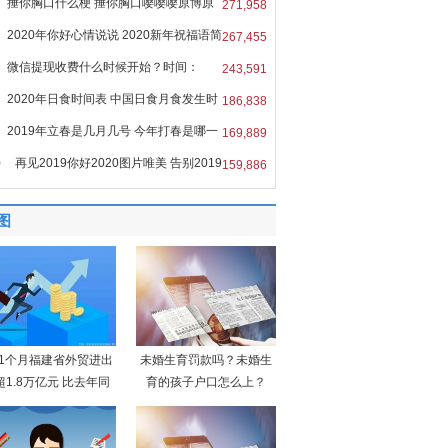
捶你胸口什么梗 捶你胸口嘤嘤嘤原博原
271,958
2020年你好心情说说 2020新年祝福语简
267,455
微信提现收费什么时候开始？时间：
243,591
6
2020年日食时间表 中国日食月食发生时
186,838
2019年立春是几月几号 今年打春是哪一
169,889
0
再见2019你好2020图片唯美 告别2019
159,886
图
11个月福建省外贸进出
未婚生育罚款吗？未婚生
超1.8万亿元 比去年同
育的孩子户口怎么上？