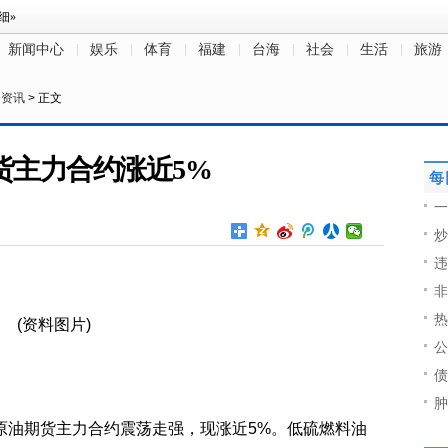
新闻中心
娱乐
体育
福建
台海
社会
生活
旅游
民资讯
> 正文
货主力合约涨近5%
每
一
炒
违
非
热
(资料图片)
公
债
肿
原油期货主力合约震荡走强，现涨近5%。低硫燃料油