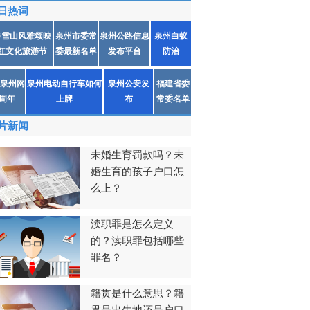
日热词
春雪山风雅颂映
泉州市委常
泉州公路信息
泉州白蚁
红文化旅游节
委最新名单
发布平台
防治
泉州网
泉州电动自行车如何
泉州公安发
福建省委
1周年
上牌
布
常委名单
片新闻
未婚生育罚款吗？未
婚生育的孩子户口怎
么上？
渎职罪是怎么定义
的？渎职罪包括哪些
罪名？
籍贯是什么意思？籍