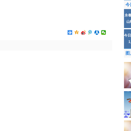
今
永
山
今日
图