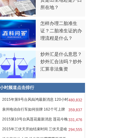
贯是出生地还是户口
所在地？
怎样办理二胎准生
证？二胎准生证的办
理流程是什么？
炒外汇是什么意思？
炒外汇合法吗？炒外
汇算非法集资
8小时频道点击排行
2015年第9号台风灿鸿最新消息 120小时
480,832
泉州电动自行车如何挂牌 162个可上牌
359,837
2015第10号台风莲花最新消息 莲花今晚
331,476
2015年三伏天开始结束时间 三伏天是啥
294,555