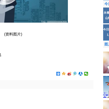
今
永
山
今日
(资料图片)
图
包