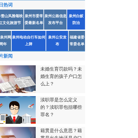
日热词
春雪山风雅颂映
泉州市委常
泉州公路信息
泉州白蚁
红文化旅游节
委最新名单
发布平台
防治
泉州网
泉州电动自行车如何
泉州公安发
福建省委
1周年
上牌
布
常委名单
片新闻
未婚生育罚款吗？未
婚生育的孩子户口怎
么上？
渎职罪是怎么定义
的？渎职罪包括哪些
罪名？
籍贯是什么意思？籍