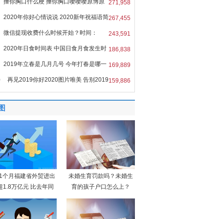
捶你胸口什么梗 捶你胸口嘤嘤嘤原博原
271,958
2020年你好心情说说 2020新年祝福语简
267,455
微信提现收费什么时候开始？时间：
243,591
6
2020年日食时间表 中国日食月食发生时
186,838
2019年立春是几月几号 今年打春是哪一
169,889
0
再见2019你好2020图片唯美 告别2019
159,886
图
11个月福建省外贸进出
未婚生育罚款吗？未婚生
超1.8万亿元 比去年同
育的孩子户口怎么上？